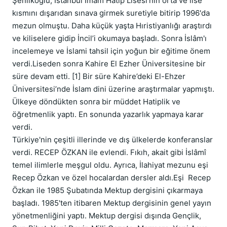
Şenlikoğlu; İstanbul İmam Hatip Lisesi’nin orta ve lise 
kısmını dışarıdan sınava girmek suretiyle bitirip 1996'da 
mezun olmuştu. Daha küçük yaşta Hıristiyanlığı araştırdı 
ve kiliselere gidip İncil’i okumaya başladı. Sonra İslâm'ı 
incelemeye ve İslami tahsil için yoğun bir eğitime önem 
verdi.Liseden sonra Kahire El Ezher Üniversitesine bir 
süre devam etti. [1] Bir süre Kahire’deki El-Ehzer 
Üniversitesi’nde İslam dini üzerine araştırmalar yapmıştı. 
Ülkeye döndükten sonra bir müddet Hatiplik ve 
öğretmenlik yaptı. En sonunda yazarlık yapmaya karar 
verdi.

Türkiye'nin çeşitli illerinde ve dış ülkelerde konferanslar 
verdi. RECEP ÖZKAN ile evlendi. Fıkıh, akait gibi İslâmî 
temel ilimlerle meşgul oldu. Ayrıca, İlahiyat mezunu eşi 
Recep Özkan ve özel hocalardan dersler aldı.Eşi  Recep 
Özkan ile 1985 Şubatında Mektup dergisini çıkarmaya 
başladı. 1985'ten itibaren Mektup dergisinin genel yayın 
yönetmenliğini yaptı. Mektup dergisi dışında Gençlik, 