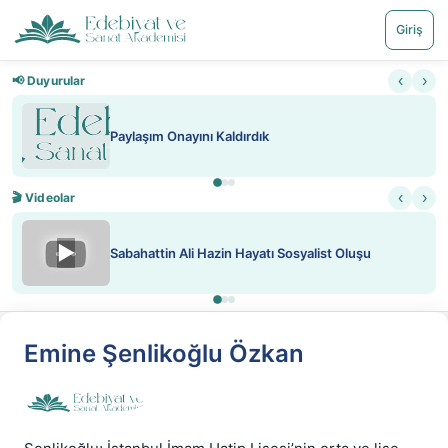
Giriş
‹
›
📢 Duyurular
Paylaşım Onayını Kaldırdık
‹
›
🎬 Videolar
▶
Sabahattin Ali Hazin Hayatı Sosyalist Oluşu
Emine Şenlikoğlu Özkan