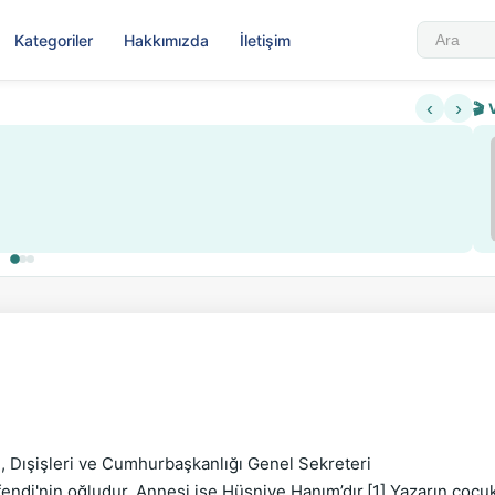
Kategoriler
Hakkımızda
İletişim
‹
›
🎬 
, Dışişleri ve Cumhurbaşkanlığı Genel Sekreteri

ndi'nin oğludur. Annesi ise Hüsniye Hanım’dır.[1] Yazarın çocukl