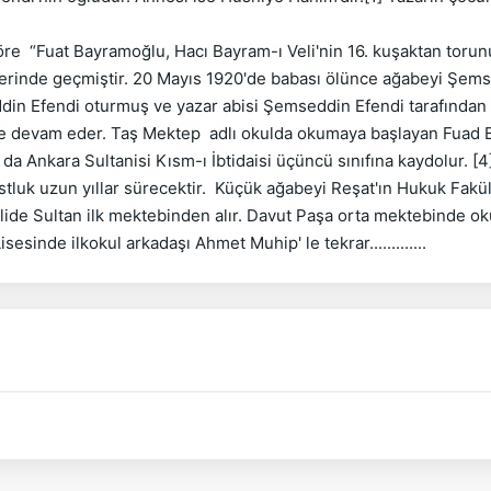
e  “Fuat Bayramoğlu, Hacı Bayram-ı Veli'nin 16. kuşaktan torunudu
erinde geçmiştir. 20 Mayıs 1920'de babası ölünce ağabeyi Şemsed
Efendi oturmuş ve yazar abisi Şemseddin Efendi tarafından taraf
ne devam eder. Taş Mektep  adlı okulda okumaya başlayan Fuad 
a da Ankara Sultanisi Kısm-ı İbtidaisi üçüncü sınıfına kaydolur. [
 uzun yıllar sürecektir.  Küçük ağabeyi Reşat'ın Hukuk Fakültes
Valide Sultan ilk mektebinden alır. Davut Paşa orta mektebinde ok