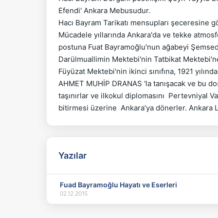
Efendi' Ankara Mebusudur.

Hacı Bayram Tarikatı mensupları şeceresine gör
Mücadele yıllarında Ankara'da ve tekke atmosf
postuna Fuat Bayramoğlu'nun ağabeyi Şemseddin 
Darülmuallimin Mektebi'nin Tatbikat Mektebi'
Füyüzat Mektebi'nin ikinci sınıfına, 1921 yılınd
AHMET MUHİP DRANAS 'la tanışacak ve bu dostluk
taşınırlar ve ilkokul diplomasını  Pertevniyal 
Yazılar
Fuad Bayramoğlu Hayatı ve Eserleri
02.12.2015