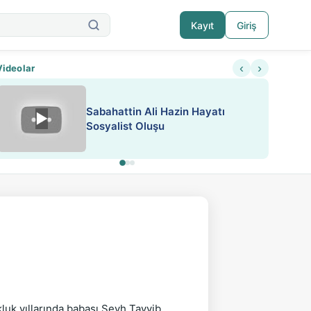
Kayıt
Giriş
‹
›
Videolar
Sabahattin Ali Hazin Hayatı
▶
Nadir içeriklere kısıtlama ve kredi sistemi get
Sosyalist Oluşu
uk yıllarında babası Şeyh Tayyib 