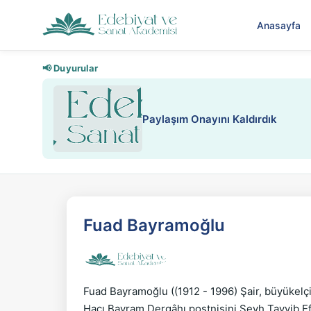
Anasayfa
📢 Duyurular
Paylaşım Onayını Kaldırdık
Fuad Bayramoğlu
Fuad Bayramoğlu ((1912 - 1996) Şair, büyükelçi
Hacı Bayram Dergâhı postnişini Şeyh Tayyib Efe