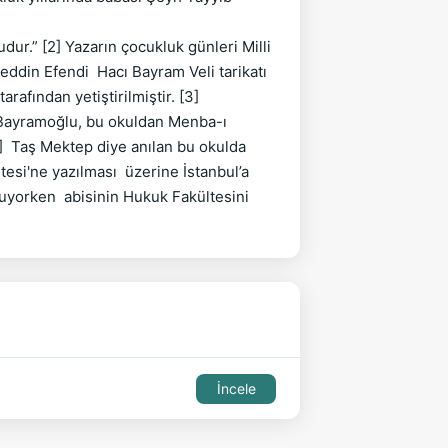
r.” [2] Yazarın çocukluk günleri Milli 
din Efendi  Hacı Bayram Veli tarikatı 
ından yetiştirilmiştir. [3]

Bayramoğlu, bu okuldan Menba-ı 
4]  Taş Mektep diye anılan bu okulda

i'ne yazılması  üzerine İstanbul’a  
uyorken  abisinin Hukuk Fakültesini 
İncele