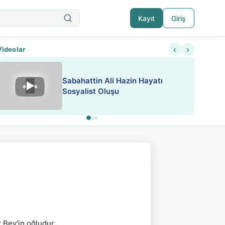
Kayıt
Giriş
‹
›
Videolar
Sabahattin Ali Hazin Hayatı
▶
Nadir içeriklere kısıtlama ve kredi sistemi get
Sosyalist Oluşu
Bey'in oğludur.
