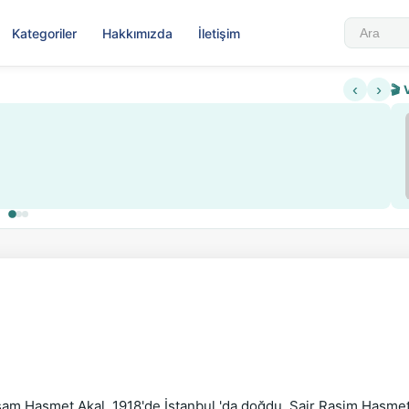
Kategoriler
Hakkımızda
İletişim
‹
›
🎬 
essam Haşmet Akal  1918'de İstanbul 'da doğdu. Şair Rasim Haşmet 