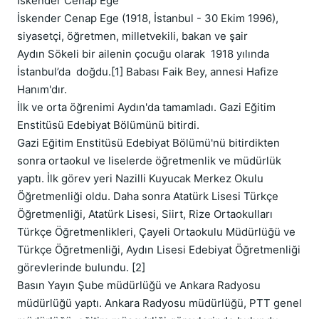
İskender Cenap Ege      

İskender Cenap Ege (1918, İstanbul - 30 Ekim 1996), 
siyasetçi, öğretmen, milletvekili, bakan ve şair

Aydın Sökeli bir ailenin çocuğu olarak  1918 yılında 
İstanbul’da  doğdu.[1] Babası Faik Bey, annesi Hafize 
Hanım'dır.

İlk ve orta öğrenimi Aydın'da tamamladı. Gazi Eğitim 
Enstitüsü Edebiyat Bölümünü bitirdi.

Gazi Eğitim Enstitüsü Edebiyat Bölümü'nü bitirdikten 
sonra ortaokul ve liselerde öğretmenlik ve müdürlük 
yaptı. İlk görev yeri Nazilli Kuyucak Merkez Okulu 
Öğretmenliği oldu. Daha sonra Atatürk Lisesi Türkçe 
Öğretmenliği, Atatürk Lisesi, Siirt, Rize Ortaokulları 
Türkçe Öğretmenlikleri, Çayeli Ortaokulu Müdürlüğü ve 
Türkçe Öğretmenliği, Aydın Lisesi Edebiyat Öğretmenliği 
görevlerinde bulundu. [2]

Basın Yayın Şube müdürlüğü ve Ankara Radyosu 
müdürlüğü yaptı. Ankara Radyosu müdürlüğü, PTT genel 