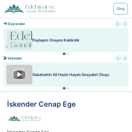
Giriş
‹
›
📢 Duyurular
Paylaşım Onayını Kaldırdık
‹
›
🎬 Videolar
▶
Sabahattin Ali Hazin Hayatı Sosyalist Oluşu
İskender Cenap Ege