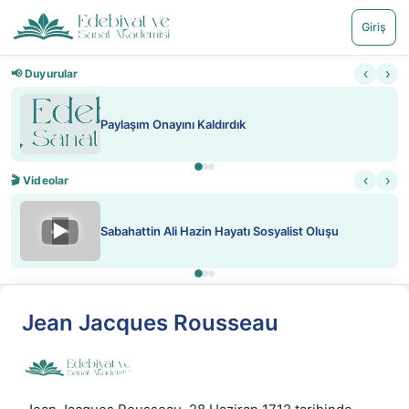
Giriş
‹
›
📢 Duyurular
Paylaşım Onayını Kaldırdık
‹
›
🎬 Videolar
▶
Sabahattin Ali Hazin Hayatı Sosyalist Oluşu
Jean Jacques Rousseau