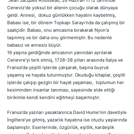
 Jean Jacques Rousseau, 28 Haziran 1712 tarihinde 
Ceneviz'de yoksul bir ailenin çocuğu olarak dünyaya 
geldi. Annesi,  dokuz günlükken hayatını kaybetmiş,  
Babası ise, bir dönem Topkapı Sarayı'nda da çalışmış bir 
saatçidir. Babası, onu amcasına bırakarak Nyon'a 
taşınmış ve bir daha onu görmemiştir. Bu nedenle 
babasız ve annesiz büyür. 

16 yaşına geldiğinde amcasının yanından ayrılarak 
Cenevre'yi terk etmiş, 1728-38 yılları arasında İtalya ve 
Fransa'da çeşitli işlerde çalışarak, başına buyruk 
yaşamış ve hayata tutunmuştur. Okuduğu kitaplar, çeşitli 
işlerde çalışıp gezgin bir hayat yaşaması,  toplumun her 
kesiminden insanlar tanıması, sayesinde elde ettiği 
birikimle kendi kendini eğitmeyi başarmıştır. 

Fransa'da yazıları yasaklanınca David Hume'nin davetiyle 
İngiltere'ye gitmiş, yazarlık hayatına ise otuzlu yaşlarında 
başlamıştır. Eserlerinde, özgürlük, eşitlik, kardeşlik 