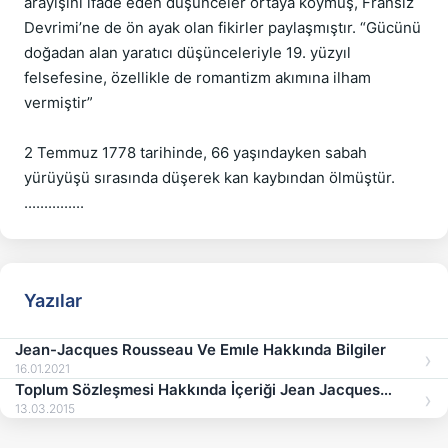
arayışını ifade eden düşünceler ortaya koymuş, Fransız 
Devrimi’ne de ön ayak olan fikirler paylaşmıştır. “Gücünü 
doğadan alan yaratıcı düşünceleriyle 19. yüzyıl 
felsefesine, özellikle de romantizm akımına ilham 
vermiştir”

2 Temmuz 1778 tarihinde, 66 yaşındayken sabah 
yürüyüşü sırasında düşerek kan kaybından ölmüştür. 
Yazılar
Jean-Jacques Rousseau Ve Emıle Hakkında Bilgiler
16.01.2021
Toplum Sözleşmesi Hakkında İçeriği Jean Jacques
Rousseau
13.03.2015