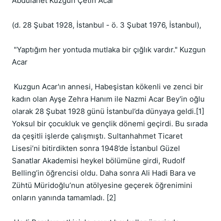
Abdülahet Kuzgun Çetin Acar

(d. 28 Şubat 1928, İstanbul - ö. 3 Şubat 1976, İstanbul), 

 "Yaptığım her yontuda mutlaka bir çığlık vardır." Kuzgun 
Acar

 Kuzgun Acar'ın annesi, Habeşistan kökenli ve zenci bir 
kadın olan Ayşe Zehra Hanım ile Nazmi Acar Bey'in oğlu 
olarak 28 Şubat 1928 günü İstanbul’da dünyaya geldi.[1]  
Yoksul bir çocukluk ve gençlik dönemi geçirdi. Bu sırada 
da çeşitli işlerde çalışmıştı. Sultanhahmet Ticaret 
Lisesi’ni bitirdikten sonra 1948’de İstanbul Güzel 
Sanatlar Akademisi heykel bölümüne girdi, Rudolf 
Belling’in öğrencisi oldu. Daha sonra Ali Hadi Bara ve 
Zühtü Müridoğlu’nun atölyesine geçerek öğrenimini 
onların yanında tamamladı. [2]
