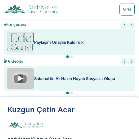
Giriş
‹
›
📢 Duyurular
Paylaşım Onayını Kaldırdık
‹
›
🎬 Videolar
▶
Sabahattin Ali Hazin Hayatı Sosyalist Oluşu
Kuzgun Çetin Acar