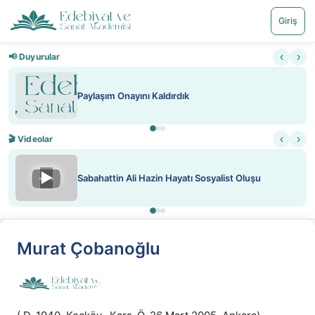
Giriş
‹
›
📢 Duyurular
ırdık
Nadir içeriklere kısıtlama 
‹
›
🎬 Videolar
▶
Hayatı Sosyalist Oluşu
ATEŞ YAKMAK KONU ÖZ
Murat Çobanoğlu