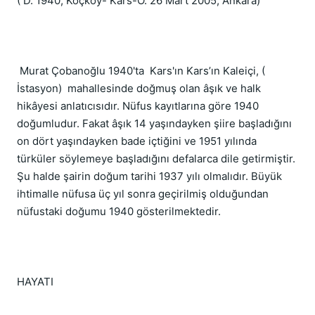
( D. 1940, Koçköy- Kars-Ö. 26 Mart 2005, Ankara)

 Murat Çobanoğlu 1940'ta  Kars'ın Kars’ın Kaleiçi, ( 
İstasyon)  mahallesinde doğmuş olan âşık ve halk 
hikâyesi anlatıcısıdır. Nüfus kayıtlarına göre 1940 
doğumludur. Fakat âşık 14 yaşındayken şiire başladığını 
on dört yaşındayken bade içtiğini ve 1951 yılında 
türküler söylemeye başladığını defalarca dile getirmiştir. 
Şu halde şairin doğum tarihi 1937 yılı olmalıdır. Büyük 
ihtimalle nüfusa üç yıl sonra geçirilmiş olduğundan 
nüfustaki doğumu 1940 gösterilmektedir.

HAYATI
