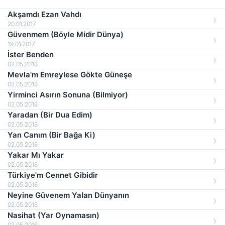
Akşamdı Ezan Vahdı
20.01.2017
Güvenmem (Böyle Midir Dünya)
19.01.2017
İster Benden
02.05.2016
Mevla'm Emreylese Gökte Güneşe
02.05.2016
Yirminci Asırın Sonuna (Bilmiyor)
02.05.2016
Yaradan (Bir Dua Edim)
02.05.2016
Yan Canım (Bir Bağa Ki)
02.05.2016
Yakar Mı Yakar
02.05.2016
Türkiye'm Cennet Gibidir
02.05.2016
Neyine Güvenem Yalan Dünyanın
02.05.2016
Nasihat (Yar Oynamasın)
02.05.2016