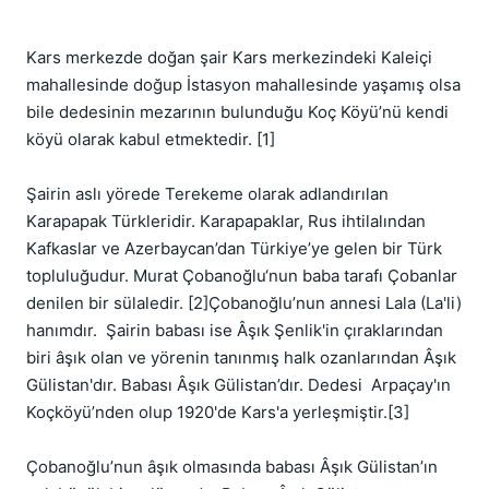
Kars merkezde doğan şair Kars merkezindeki Kaleiçi 
mahallesinde doğup İstasyon mahallesinde yaşamış olsa 
bile dedesinin mezarının bulunduğu Koç Köyü’nü kendi 
köyü olarak kabul etmektedir. [1]

Şairin aslı yörede Terekeme olarak adlandırılan 
Karapapak Türkleridir. Karapapaklar, Rus ihtilalından 
Kafkaslar ve Azerbaycan’dan Türkiye’ye gelen bir Türk 
topluluğudur. Murat Çobanoğlu‘nun baba tarafı Çobanlar 
denilen bir sülaledir. [2]Çobanoğlu’nun annesi Lala (La'li) 
hanımdır.  Şairin babası ise Âşık Şenlik'in çıraklarından 
biri âşık olan ve yörenin tanınmış halk ozanlarından Âşık 
Gülistan'dır. Babası Âşık Gülistan’dır. Dedesi  Arpaçay'ın 
Koçköyü’nden olup 1920'de Kars'a yerleşmiştir.[3]

Çobanoğlu’nun âşık olmasında babası Âşık Gülistan’ın 