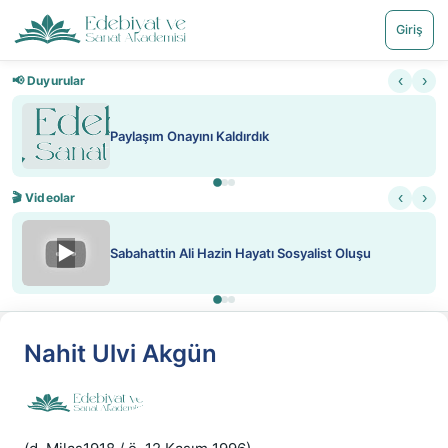
Giriş
‹
›
📢 Duyurular
Paylaşım Onayını Kaldırdık
‹
›
🎬 Videolar
▶
Sabahattin Ali Hazin Hayatı Sosyalist Oluşu
Nahit Ulvi Akgün