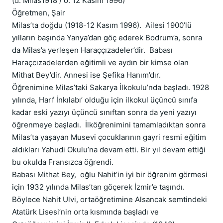
(d. Milas1918 / ö. 12 Kasım 1996)

Öğretmen, Şair

Milas’ta doğdu (1918-12 Kasım 1996).  Ailesi 1900’lü 
yılların başında Yanya’dan göç ederek Bodrum’a, sonra 
da Milas’a yerleşen Haraççızadeler’dir.  Babası 
Haraçcızadelerden eğitimli ve aydın bir kimse olan 
Mithat Bey’dir. Annesi ise Şefika Hanım’dır.

Öğrenimine Milas’taki Sakarya İlkokulu’nda başladı. 1928 
yılında, Harf İnkılabı’ olduğu için ilkokul üçüncü sınıfa 
kadar eski yazıyı üçüncü sınıftan sonra da yeni yazıyı 
öğrenmeye başladı.  İlköğrenimini tamamladıktan sonra 
Milas’ta yaşayan Musevi çocuklarının gayri resmi eğitim 
aldıkları Yahudi Okulu’na devam etti. Bir yıl devam ettiği 
bu okulda Fransızca öğrendi.  

Babası Mithat Bey,  oğlu Nahit’in iyi bir öğrenim görmesi 
için 1932 yılında Milas’tan göçerek İzmir’e taşındı. 
Böylece Nahit Ulvi, ortaöğretimine Alsancak semtindeki 
Atatürk Lisesi’nin orta kısmında başladı ve 