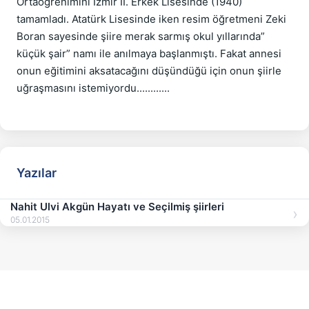
Ortaöğrenimini İzmir II. Erkek Lisesinde (1940) 
tamamladı. Atatürk Lisesinde iken resim öğretmeni Zeki 
Boran sayesinde şiire merak sarmış okul yıllarında” 
küçük şair” namı ile anılmaya başlanmıştı. Fakat annesi 
onun eğitimini aksatacağını düşündüğü için onun şiirle 
uğraşmasını istemiyordu............

Yazılar
Nahit Ulvi Akgün Hayatı ve Seçilmiş şiirleri
05.01.2015