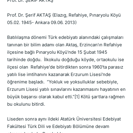
Prof. Dr. ŞERİF AKTAŞ 

Prof. Dr. Şerif AKTAŞ (Elazıg, Refahiye, Pınaryolu Köyü 
05.02. 1945- Ankara 09.06. 2013)

Batılılaşma dönemi Türk edebiyatı alanındaki çalışmaları  
tanınan bir bilim adamı olan Aktaş, Erzincan'ın Refahiye 
ilçesine bağlı Pınaryolu Köyü'nde 15 Şubat 1945 
tarihinde doğdu.  İlkokulu doğduğu köyde, ortaokulu ise 
ilçesi olan  Refahiye'de bitirdikten sonra 1960'ta parasız 
yatılı lise imtihanını kazanarak Erzurum Lisesi'nde 
öğrenime başladı.  “Yokluk ve yoksulluklar sebebiyle,  
Erzurum Lisesi yatılı sınavlarını kazanmasını hayatının en 
büyük başarısı olarak kabul etti.”[1] Kötü şartlara rağmen 
bu okulunu bitirdi.

Liseden sonra aynı ildeki Atatürk Üniversitesi Edebiyat 
Fakültesi Türk Dili ve Edebiyatı Bölümüne devam 