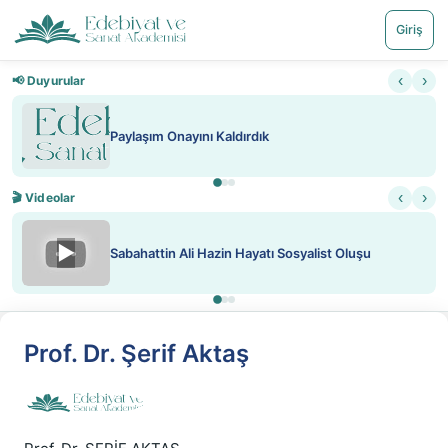
Giriş
‹
›
📢 Duyurular
Paylaşım Onayını Kaldırdık
‹
›
🎬 Videolar
▶
Sabahattin Ali Hazin Hayatı Sosyalist Oluşu
Prof. Dr. Şerif Aktaş