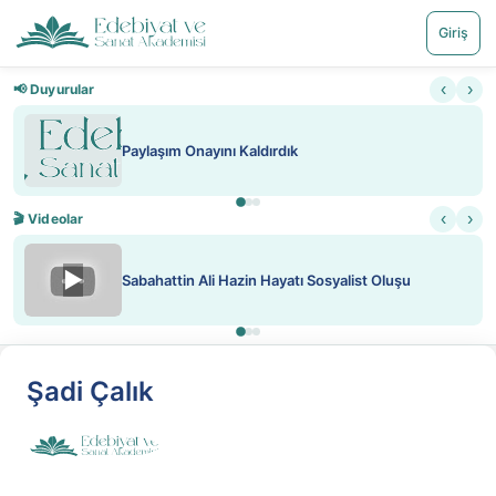
Giriş
‹
›
📢 Duyurular
Paylaşım Onayını Kaldırdık
‹
›
🎬 Videolar
▶
Sabahattin Ali Hazin Hayatı Sosyalist Oluşu
Şadi Çalık