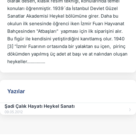
olarak desen, klasik resim tekniği, konularında temel 
konuları öğrenmiştir. 1939´da İstanbul Devlet Güzel 
Sanatlar Akademisi Heykel bölümüne girer. Daha bu 
okulun ilk senesinde öğrenci iken İzmir Fuarı Hayvanat 
Bahçesinden "Atbaşları"  yapması için ilk siparişini alır. 
Bu figür ile kendisini yetiştirdiğini kanıtlamış olur. 1940 
[3] “İzmir Fuarının ortasında bir yalaktan su içen,  pirinç 
dökümden yapılmış üç adet at başı ve at nalından oluşan 
Yazılar
Şadi Çalık Hayatı Heykel Sanatı
09.05.2012