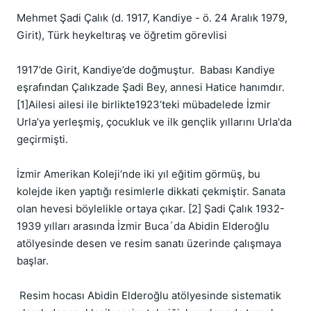
Mehmet Şadi Çalık (d. 1917, Kandiye - ö. 24 Aralık 1979, 
Girit), Türk heykeltıraş ve öğretim görevlisi 

1917’de Girit, Kandiye’de doğmuştur.  Babası Kandiye 
eşrafından Çalıkzade Şadi Bey, annesi Hatice hanımdır. 
[1]Ailesi ailesi ile birlikte1923’teki mübadelede İzmir 
Urla’ya yerleşmiş, çocukluk ve ilk gençlik yıllarını Urla'da 
geçirmişti.

İzmir Amerikan Koleji‘nde iki yıl eğitim görmüş, bu 
kolejde iken yaptığı resimlerle dikkati çekmiştir. Sanata 
olan hevesi böylelikle ortaya çıkar. [2] Şadi Çalık 1932- 
1939 yılları arasında İzmir Buca´da Abidin Elderoğlu 
atölyesinde desen ve resim sanatı üzerinde çalışmaya 
başlar.

 Resim hocası Abidin Elderoğlu atölyesinde sistematik 