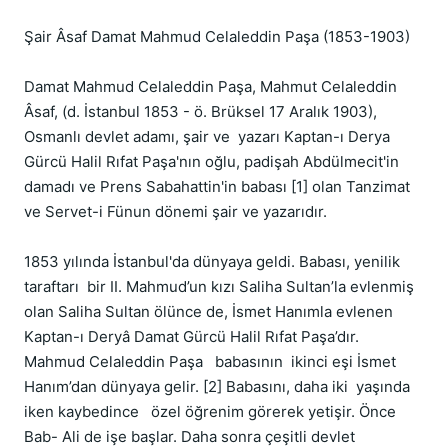
Şair Âsaf Damat Mahmud Celaleddin Paşa (1853-1903)  

Damat Mahmud Celaleddin Paşa, Mahmut Celaleddin 
Âsaf, (d. İstanbul 1853 - ö. Brüksel 17 Aralık 1903), 
Osmanlı devlet adamı, şair ve  yazarı Kaptan-ı Derya 
Gürcü Halil Rıfat Paşa'nın oğlu, padişah Abdülmecit'in 
damadı ve Prens Sabahattin'in babası [1] olan Tanzimat 
ve Servet-i Fünun dönemi şair ve yazarıdır.

1853 yılında İstanbul'da dünyaya geldi. Babası, yenilik 
taraftarı  bir II. Mahmud’un kızı Saliha Sultan’la evlenmiş 
olan Saliha Sultan ölünce de, İsmet Hanımla evlenen 
Kaptan-ı Deryâ Damat Gürcü Halil Rıfat Paşa’dır.  
Mahmud Celaleddin Paşa   babasının  ikinci eşi İsmet 
Hanım’dan dünyaya gelir. [2] Babasını, daha iki  yaşında 
iken kaybedince   özel öğrenim görerek yetişir. Önce 
Bab- Ali de işe başlar. Daha sonra çeşitli devlet 