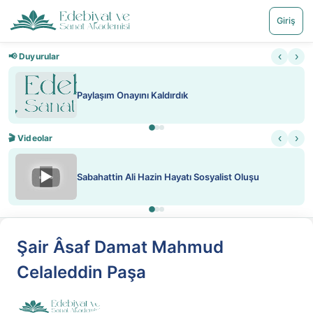
Giriş
‹
›
📢 Duyurular
Paylaşım Onayını Kaldırdık
‹
›
🎬 Videolar
▶
Sabahattin Ali Hazin Hayatı Sosyalist Oluşu
Şair Âsaf Damat Mahmud
Celaleddin Paşa