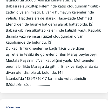
İstanbul’da doğdu. Asıl adı Mustafa’dır.  [1]

Babası reisülküttap kaleminde kâtip olduğundan “Kâtib-
zâde” diye anılmıştır. Dîvân-ı hümayun kalemlerinde 
yetişti.  Hat dersleri de alarak  Hâce-zâde Mehmed 
Efendi’den de hüsn-i hat dersi alarak hattat oldu. [2] 
Babası gibi reisülküttap kaleminde kâtiplik yaptı. Kâtiplik 
dışında yazı ve inşası güzel olduğundan divan 
kâtipliğinde de bulundu. [3]

Dulkadirli Türkmenlerine bağlı Tâcirlü ve diğer 
aşiretlerin te’dibi ile görevlendirilen Maraş beylerbeyi 
Mustafa Paşa’nın dîvan kâtipliğini yaptı.  Muhtemelen 
onunla birlikte Maraş’a da gitti. .  Eflak ve Boğdan’da da 
dîvan efendisi olarak bulundu. [4]

İstanbul’da 1129/1716-17 tarihinde vefat etmiştir .
(Müstakîmzâde...................