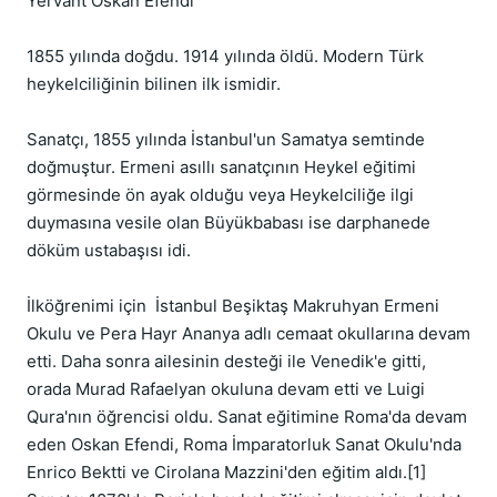
Yervant Oskan Efendi

1855 yılında doğdu. 1914 yılında öldü. Modern Türk 
heykelciliğinin bilinen ilk ismidir.

Sanatçı, 1855 yılında İstanbul'un Samatya semtinde 
doğmuştur. Ermeni asıllı sanatçının Heykel eğitimi 
görmesinde ön ayak olduğu veya Heykelciliğe ilgi 
duymasına vesile olan Büyükbabası ise darphanede 
döküm ustabaşısı idi.

İlköğrenimi için  İstanbul Beşiktaş Makruhyan Ermeni 
Okulu ve Pera Hayr Ananya adlı cemaat okullarına devam 
etti. Daha sonra ailesinin desteği ile Venedik'e gitti, 
orada Murad Rafaelyan okuluna devam etti ve Luigi 
Qura'nın öğrencisi oldu. Sanat eğitimine Roma'da devam 
eden Oskan Efendi, Roma İmparatorluk Sanat Okulu'nda 
Enrico Bektti ve Cirolana Mazzini'den eğitim aldı.[1] 