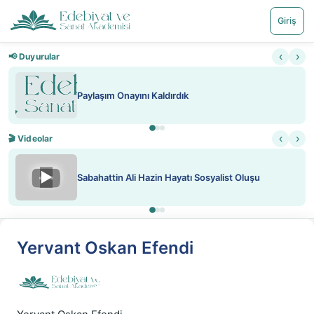
Giriş
‹
›
📢 Duyurular
Paylaşım Onayını Kaldırdık
‹
›
🎬 Videolar
▶
Sabahattin Ali Hazin Hayatı Sosyalist Oluşu
Yervant Oskan Efendi