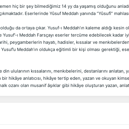
men hiç bir şey bilmediğimiz 14 yy da yaşamış olduğunu anladığım
ıkmaktadır. Eserlerinde Yûsuf Meddah yanında “Yûsufî” mahlasını
 olduğu da ortaya çıkar. Yusuf-ı Meddah’ın kaleme aldığı kesin ol
 Yusuf’-ı Meddah Farsçayı eserler tercüme edebilecek kadar iyi 
tarihi, peygamberlerin hayatı, hadisler, kıssalar ve menkıbelerde
 Yusuf’u Meddah’ın oldukça eğitimli bir kişi olması gerektiği, ese
in ulularının kıssalarını, menkıbelerini, destanlarını anlatan, 
 bir hikâye anlatıcısı, hikâye tertip eden, yazan ve okuyan kimse