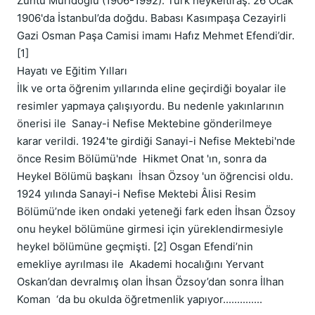
Zühtü Müridoğlu (1906-1992). Türk heykeltıraş. 26 Ocak 
1906'da İstanbul’da doğdu. Babası Kasımpaşa Cezayirli 
Gazi Osman Paşa Camisi imamı Hafız Mehmet Efendi’dir. 
[1]

Hayatı ve Eğitim Yılları

İlk ve orta öğrenim yıllarında eline geçirdiği boyalar ile 
resimler yapmaya çalışıyordu. Bu nedenle yakınlarının 
önerisi ile  Sanay-i Nefise Mektebine gönderilmeye 
karar verildi. 1924'te girdiği Sanayi-i Nefise Mektebi'nde 
önce Resim Bölümü'nde  Hikmet Onat 'ın, sonra da 
Heykel Bölümü başkanı  İhsan Özsoy 'un öğrencisi oldu. 
1924 yılında Sanayi-i Nefise Mektebi Âlisi Resim 
Bölümü’nde iken ondaki yeteneği fark eden İhsan Özsoy 
onu heykel bölümüne girmesi için yüreklendirmesiyle  
heykel bölümüne geçmişti. [2] Osgan Efendi’nin 
emekliye ayrılması ile  Akademi hocalığını Yervant 
Oskan’dan devralmış olan İhsan Özsoy’dan sonra İlhan 