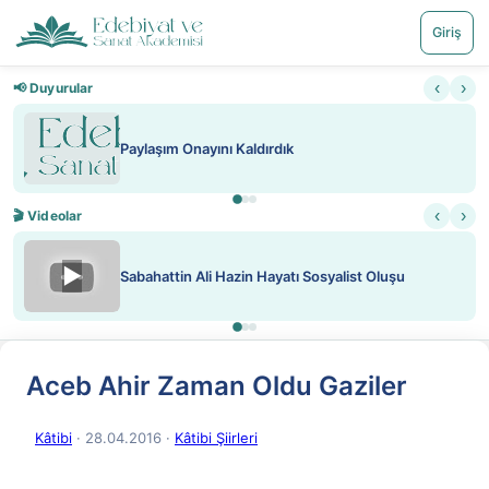
Giriş
‹
›
📢 Duyurular
Paylaşım Onayını Kaldırdık
‹
›
🎬 Videolar
▶
Sabahattin Ali Hazin Hayatı Sosyalist Oluşu
Aceb Ahir Zaman Oldu Gaziler
Kâtibi
· 28.04.2016
·
Kâtibi Şiirleri