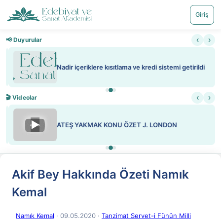
Giriş
‹
›
📢 Duyurular
Nadir içeriklere kısıtlama ve kredi sistemi getirildi
‹
›
🎬 Videolar
▶
ATEŞ YAKMAK KONU ÖZET J. LONDON
Akif Bey Hakkında Özeti Namık
Kemal
Namık Kemal
· 09.05.2020
·
Tanzimat Servet-i Fünûn Milli