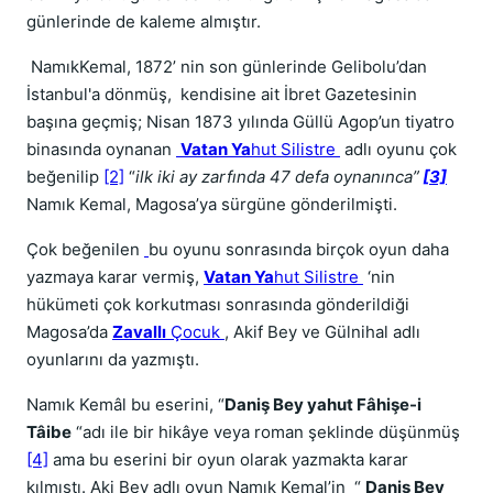
günlerinde de kaleme almıştır.
NamıkKemal, 1872’ nin son günlerinde Gelibolu’dan
İstanbul'a dönmüş, kendisine ait İbret Gazetesinin
başına geçmiş; Nisan 1873 yılında Güllü Agop’un tiyatro
binasında oynanan
Vatan Ya
hut Silistre
adlı oyunu çok
beğenilip
[2]
“
ilk iki ay zarfında 47 defa oynanınca”
[3]
Namık Kemal, Magosa’ya sürgüne gönderilmişti.
Çok beğenilen
bu oyunu sonrasında birçok oyun daha
yazmaya karar vermiş,
Vatan Ya
hut Silistre
‘nin
hükümeti çok korkutması sonrasında gönderildiği
Magosa’da
Zavallı
Çocuk
, Akif Bey ve Gülnihal adlı
oyunlarını da yazmıştı.
Namık Kemâl bu eserini, “
Daniş Bey yahut Fâhişe-i
Tâibe
“adı ile bir hikâye veya roman şeklinde düşünmüş
[4]
ama bu eserini bir oyun olarak yazmakta karar
kılmıştı. Aki Bey adlı oyun Namık Kemal’in “
Daniş Bey