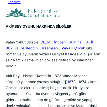
Edebiyat
AKİF BEY OYUNU HAKKINDA BİLGİLER
Vatan Yahut Silistre,
CEZMİ
,
İntibah
,
Gülnihal
,
AKİF
BEY
ve
Celâleddin Harzemşah
,
Zavallı
Çocuk
gibi
roman ve oyunların yazarı Hürriyet Kasidesi gibi şiirlerin
şair Namık Kemal’in en çok ses getiren oyunlarından
biridir.
Akif Bey, Namik KKemal’in 1873 yılında Magosa
sürgünü yıllarında yazmış olduğu
[1]
1873- 1874 yılında
Osmanlıca olarak basılmış beş perdelik bir tiyatro
oyunudur. Yazar bu oyunun Magosa’ya sürgüne
giderken muhtemelen de götüren gemide ve yaptığı
deniz yolculuğu esnasında kurgulamış ve Magosa’daki