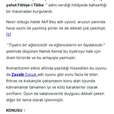
yahut Fâhişe-i Tâibe
“ adını verdiği hikâyede bahsettiği
bir maceradan kurgulandı.
Nesir oldugu halde Akif Bey adlı oyunü aruzun yanında
hece vezni ile yazılmış şiirler ile de dikkati çok çekmişti.
[5]
“
Tiyatro bir eğlencedir ve eğlencelerin en faydalısıdır
.”
şeklinde düşünen Namık Kemal bu tiyatroyu halk için
dram türünde ve bu anlayışla yazmıştır.
Romantizmin etkisi altinda yazıldığı hissedilen bu oyunu
da
Zavallı
Çocuk
adlı oyunu gibi sonu facia ile biter.
İhtiras ve kıskançlık çatışmasını konu alan oyunda
kahramanlar tamamen iyi ve kötü karakterler olarak
sınıflanır. Oyun da vatanseverlik duygusu dikkati çeken
diğer bir tema olarak işlenmiştir.
KONUSU :