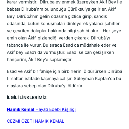
karar vermiştir. Dilruba evlenmek üzereyken Akif Bey ile
babası Dilruba’nm bulunduğu Çürüksu’ya gelirler. Akif
Bey, Dilrübâ’nın gelin odasına gizlice girip, sandık
odasında, bütün konuşmaları dinleyerek yalancı şahitler
ve çevrilen dolaplar hakkında bilgi sahibi olur. Her şeye
emin olan Âkif, gizlendiği yerden çıkarak Dilrübâ’yı
tabanca ile vurur. Bu sırada Esad da müdahale eder ve
Akif bey Esad’ı da vurmuştur. Esad ise can çekişirken
hançerini, Âkif Bey’e saplamıştır.
Esad ve Akif bir fahişe için birbirlerini öldürürken Dilrübâ
fırsattan istifade kaçmaya çalışır. Süleyman Kaptan'da bu
olaylara sebep olan Dilruba'yı öldürür.
İLGİLİ LİNKLERİMİZ
Namık Kemal
Hayatı Edebi Kişiliği
CEZMİ ÖZETİ NAMIK KEMAL