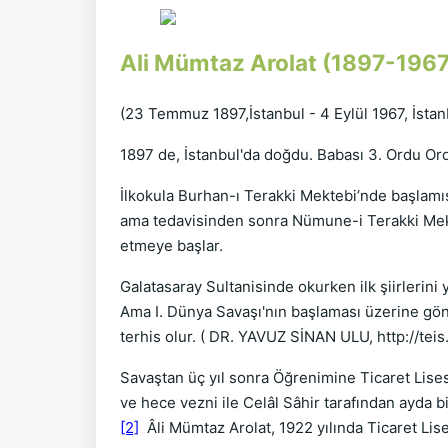
Ali Mümtaz Arolat (1897-1967
(23 Temmuz 1897,İstanbul - 4 Eylül 1967, İstanb
1897 de, İstanbul'da doğdu. Babası 3. Ordu Ord
İlkokula Burhan-ı Terakki Mektebi’nde başlamı
ama tedavisinden sonra Nümune-i Terakki Mekt
etmeye başlar.
Galatasaray Sultanisinde okurken ilk şiirlerini
Ama I. Dünya Savaşı'nın başlaması üzerine gönül
terhis olur. ( DR. YAVUZ SİNAN ULU, http://tei
Savaştan üç yıl sonra Öğrenimine Ticaret Lisesi
ve hece vezni ile Celâl Sâhir tarafından ayda 
[2]
Âli Mümtaz Arolat, 1922 yılında Ticaret Li