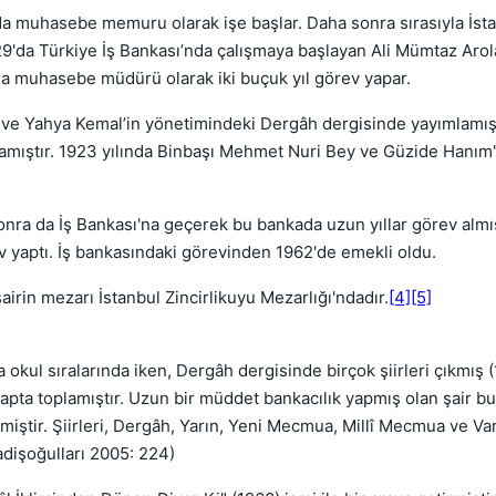
da muhasebe memuru olarak işe başlar. Daha sonra sırasıyla İst
29'da Türkiye İş Bankası’nda çalışmaya başlayan Ali Mümtaz Arola
da muhasebe müdürü olarak iki buçuk yıl görev yapar.
a ve Yahya Kemal’in yönetimindeki Dergâh dergisinde yayımlamıştır
lamıştır. 1923 yılında Binbaşı Mehmet Nuri Bey ve Güzide Hanım'ın 
ra da İş Bankası'na geçerek bu bankada uzun yıllar görev almışt
aptı. İş bankasındaki görevinden 1962'de emekli oldu.
airin mezarı İstanbul Zincirlikuyu Mezarlığı'ndadır.
[4]
[5]
kul sıralarında iken, Dergâh dergisinde birçok şiirleri çıkmış (19
itapta toplamıştır. Uzun bir müddet bankacılık yapmış olan şair b
miştir. Şiirleri, Dergâh, Yarın, Yeni Mecmua, Millî Mecmua ve Var
radişoğulları 2005: 224)