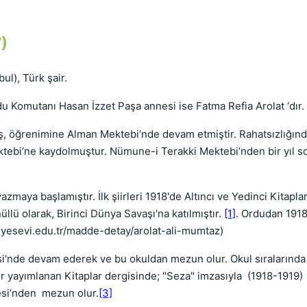
)
ul), Türk şair.
u Komutanı Hasan İzzet Paşa annesi ise Fatma Refia Arolat ‘dır.
ş, öğrenimine Alman Mektebi’nde devam etmiştir. Rahatsızlığınd
ebi’ne kaydolmuştur. Nümune-i Terakki Mektebi’nden bir yıl s
 yazmaya başlamıştır. İlk şiirleri 1918'de Altıncı ve Yedinci Kit
lü olarak, Birinci Dünya Savaşı'na katılmıştır.
[1]
. Ordudan 1918'
s.yesevi.edu.tr/madde-detay/arolat-ali-mumtaz)
'nde devam ederek ve bu okuldan mezun olur. Okul sıralarında ike
bir yayımlanan Kitaplar dergisinde; "Seza" imzasıyla (1918-1919) 
sesi’nden mezun olur.
[3]