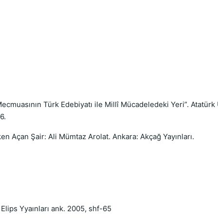
cmuasının Türk Edebiyatı ile Millî Mücadeledeki Yeri”. Atatürk Ü
6.
ken Açan Şair: Ali Mümtaz Arolat. Ankara: Akçağ Yayınları.
Elips Yyaınları ank. 2005, shf-65