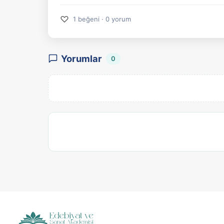
♡
1 beğeni · 0 yorum
Yorumlar
0