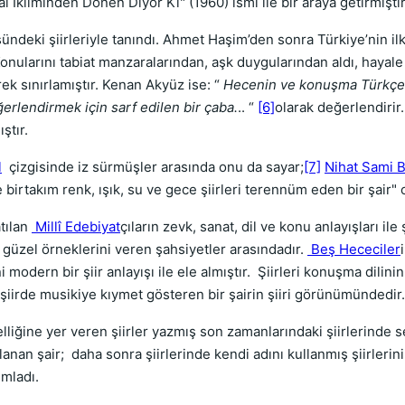
yâl İkliminden Dönen Diyor Ki" (1960) ismi ile bir araya getirmişti
sündeki şiirleriyle tanındı. Ahmet Haşim’den sonra Türkiye’nin ilk
 "Konularını tabiat manzaralarından, aşk duygularından aldı, hayal
rek sınırlamıştır. Kenan Akyüz ise: “
Hecenin ve konuşma Türkçesi
erlendirmek için sarf edilen bir çaba.
.. “
[6]
olarak değerlendirir
ştır.
l
çizgisinde iz sürmüşler arasında onu da sayar;
[7]
Nihat Sami B
ile birtakım renk, ışık, su ve gece şiirleri terennüm eden bir şair" o
tılan
Millî Edebiyat
çıların zevk, sanat, dil ve konu anlayışları ile 
güzel örneklerini veren şahsiyetler arasındadır.
Beş Hececiler
 modern bir şiir anlayışı ile ele almıştır. Şiirleri konuşma dilinin 
 şiirde musikiye kıymet gösteren bir şairin şiiri görünümündedir.
elliğine yer veren şiirler yazmış son zamanlarındaki şiirlerinde s
lanan şair; daha sonra şiirlerinde kendi adını kullanmış şiirle
ımladı.