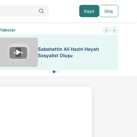
Kayıt
Giriş
‹
›
Videolar
ATEŞ YAKMAK KONU ÖZET J.
▶
ESA 'da Sen de Paylaş
LONDON