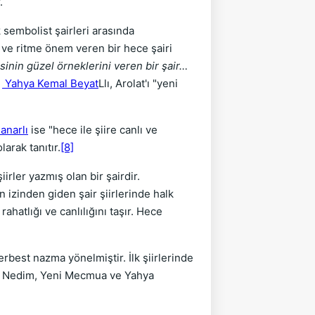
r.
 sembolist şairleri arasında
e ve ritme önem veren bir hece şairi
nin güzel örneklerini veren bir şair…
.
Yahya Kemal Beyat
Llı, Arolat'ı "yeni
anarlı
ise "hece ile şiire canlı ve
larak tanıtır.
[8]
şiirler yazmış olan bir şairdir.
in izinden giden şair şiirlerinde halk
rahatlığı ve canlılığını taşır. Hece
erbest nazma yönelmiştir. İlk şiirlerinde
rini Nedim, Yeni Mecmua ve Yahya