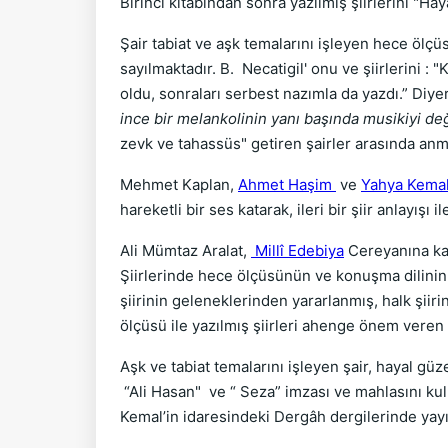
Birinci kitabından sonra yazılmış şiirlerini "Ha
Şair tabiat ve aşk temalarını işleyen hece ölçü
sayılmaktadır. B. Necatigil' onu ve şiirlerini :
oldu, sonraları serbest nazımla da yazdı.” Diye
ince bir melankolinin yanı başında musikiyi değ
zevk ve tahassüs" getiren şairler arasında anmı
Mehmet Kaplan,
Ahmet Haşim
ve
Yahya Kema
hareketli bir ses katarak, ileri bir şiir anlayışı 
Ali Mümtaz Aralat,
Millî Edebiya
Cereyanına ka
Şiirlerinde hece ölçüsünün ve konuşma dilinin 
şiirinin geleneklerinden yararlanmış, halk şiirini
ölçüsü ile yazılmış şiirleri ahenge önem veren
Aşk ve tabiat temalarını işleyen şair, hayal güz
“Ali Hasan" ve “ Seza” imzası ve mahlasını kul
Kemal’in idaresindeki Dergâh dergilerinde yay