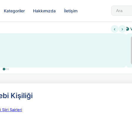
Kategoriler
Hakkımızda
İletişim
‹
›
🎬 
Sabahattin Ali Hazin Hayatı
▶
 sistemi getirildi
Sosyalist Oluşu
i Kişiliği
iiri Şairleri