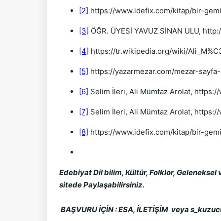
[2]
https://www.idefix.com/kitap/bir-gemi
[3]
ÖĞR. ÜYESİ YAVUZ SİNAN ULU, http://
[4]
https://tr.wikipedia.org/wiki/Ali_M%
[5]
https://yazarmezar.com/mezar-sayfa-4
[6]
Selim İleri, Ali Mümtaz Arolat, https:
[7]
Selim İleri, Ali Mümtaz Arolat, https:
[8]
https://www.idefix.com/kitap/bir-gemi
Edebiyat Dil bilim, Kültür, Folklor, Geleneksel
sitede Paylaşabilirsiniz.
BAŞVURU İÇİN : ESA, İLETİŞİM veya s_kuzu