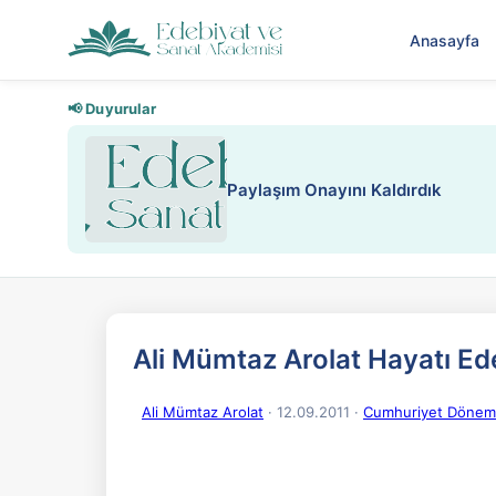
Anasayfa
📢 Duyurular
Nadir içeriklere kısıtlama ve kredi
Ali Mümtaz Arolat Hayatı Edeb
Ali Mümtaz Arolat
· 12.09.2011
·
Cumhuriyet Dönemi Ş