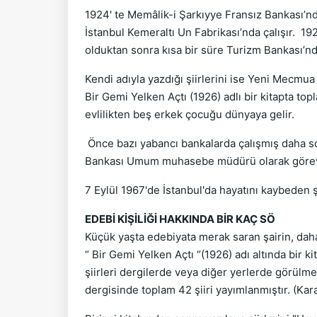
1924' te Memâlik-i Şarkıyye Fransız Bankası’n
İstanbul Kemeraltı Un Fabrikası’nda çalışır. 19
olduktan sonra kısa bir süre Turizm Bankası’n
Kendi adıyla yazdığı şiirlerini ise Yeni Mecmu
Bir Gemi Yelken Açtı (1926) adlı bir kitapta top
evlilikten beş erkek çocuğu dünyaya gelir.
Önce bazı yabancı bankalarda çalışmış daha son
Bankası Umum muhasebe müdürü olarak görev y
7 Eylül 1967'de İstanbul'da hayatını kaybeden ş
EDEBİ KİŞİLİĞİ HAKKINDA BİR KAÇ SÖ
Küçük yaşta edebiyata merak saran şairin, daha o
“ Bir Gemi Yelken Açtı “(1926) adı altında bir k
şiirleri dergilerde veya diğer yerlerde görülme
dergisinde toplam 42 şiiri yayımlanmıştır. (Ka