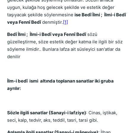
uygun, kulağa hoş gelecek şekilde ve estetik değer
taşıyacak şekilde söylenmesine
ise Bedî İlmi ; İlmi-i Bedî
veya Fennî Bedî
denmiştir.
[1]
Bedî İlmi ; İlmi-i Bedî veya Fennî Bedî
sözü
güzelleştirme, söze estetik değer katma ile ilgili bir söz
söyleme ilmidir.. Bunlara lafza ait süsleyici san'atlar da
denilir
İlm-i bedî ismi altında toplanan sanatlar iki gruba
ayrılır:
Sözle ilgili sanatlar (Sanayi-i lafziye)
: Cinas, iştikak,
seci, kalp, tedvir, aks, teddil, tasri, tarsi gibi.
Anlamla ilgili sanatlar (Sanayi-i mâneviye)
: İlhan,