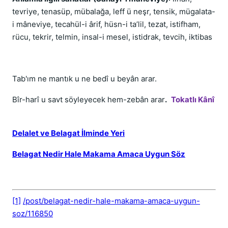
tevriye, tenasüp, mübalağa, leff ü neşr, tensik, mügalata-
i mâneviye, tecahül-i ârif, hüsn-i ta’lil, tezat, istifham,
rücu, tekrir, telmin, insal-i mesel, istidrak, tevcih, iktibas
Tab'ım ne mantık u ne bedî u beyân arar.
Bîr-harî u savt söyleyecek hem-zebân arar
.
Tokatlı Kânî
Delalet ve Belagat İlminde Yeri
Belagat Nedir Hale Makama Amaca Uygun Söz
[1]
/post/belagat-nedir-hale-makama-amaca-uygun-
soz/116850