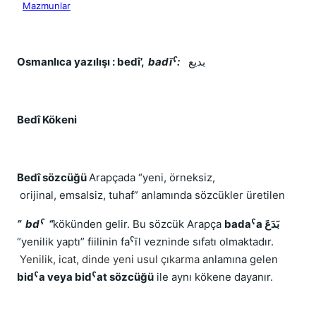
Mazmunlar
Osmanlıca yazılışı : bedî’,
badīˁ:
بديع
Bedî Kökeni
Bedî sözcüğü
Arapçada “yeni, örneksiz,
orijinal, emsalsiz, tuhaf” anlamında sözcükler üretilen
” bdˁ “
kökünden gelir. Bu sözcük Arapça
badaˁa بَدَعَ
“yenilik yaptı” fiilinin faˁīl vezninde sıfatı olmaktadır.
Yenilik, icat, dinde yeni usul çıkarma
anlamına gelen
bidˁa veya bidˁat sözcüğü
ile aynı kökene dayanır.