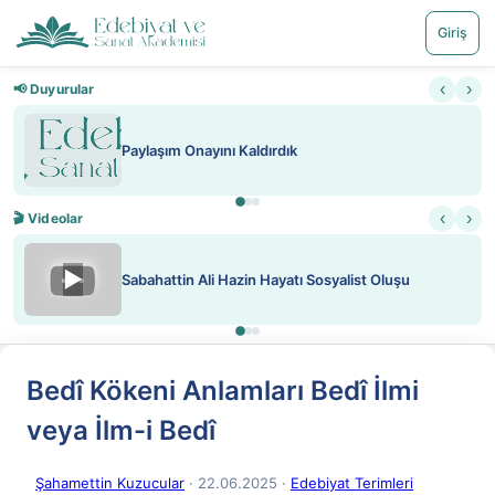
Giriş
‹
›
📢 Duyurular
Paylaşım Onayını Kaldırdık
‹
›
🎬 Videolar
▶
Sabahattin Ali Hazin Hayatı Sosyalist Oluşu
Bedî Kökeni Anlamları Bedî İlmi
veya İlm-i Bedî
Şahamettin Kuzucular
· 22.06.2025
·
Edebiyat Terimleri