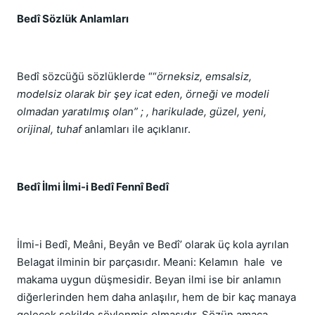
Bedî Sözlük Anlamları
Bedî sözcüğü sözlüklerde ““
örneksiz, emsalsiz,
modelsiz olarak bir şey icat eden, örneği ve modeli
olmadan yaratılmış olan” ; , harikulade, güzel, yeni,
orijinal, tuhaf
anlamları ile açıklanır.
Bedî İlmi İlmi-i Bedî Fennî Bedî
İlmi-i Bedî, Meâni, Beyân ve Bedî’ olarak üç kola ayrılan
Belagat ilminin bir parçasıdır. Meani: Kelamın hale ve
makama uygun düşmesidir. Beyan ilmi ise bir anlamın
diğerlerinden hem daha anlaşılır, hem de bir kaç manaya
gelecek şekilde söylenmiş olmasıdır. Sözün amaca