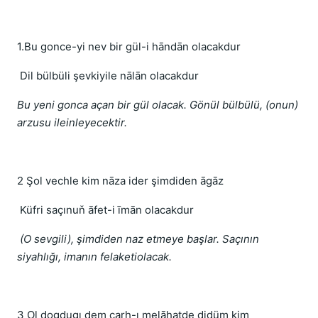
1.Bu gonce-yi nev bir gül-i hāndān olacakdur
Dil bülbüli şevkiyile nālān olacakdur
Bu yeni gonca açan bir gül olacak. Gönül bülbülü, (onun)
arzusu ileinleyecektir.
2 Şol vechle kim nāza ider şimdiden āgāz
Küfri saçınuň āfet-i īmān olacakdur
(O sevgili), şimdiden naz etmeye başlar. Saçının
siyahlığı, imanın felaketiolacak.
3 Ol dogdugı dem çarh-ı melāhatde didüm kim