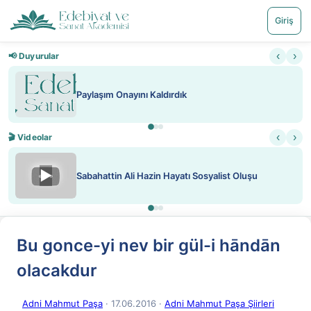
Giriş
‹
›
📢 Duyurular
Paylaşım Onayını Kaldırdık
‹
›
🎬 Videolar
▶
Sabahattin Ali Hazin Hayatı Sosyalist Oluşu
Bu gonce-yi nev bir gül-i hāndān
olacakdur
Adni Mahmut Paşa
· 17.06.2016
·
Adni Mahmut Paşa Şiirleri