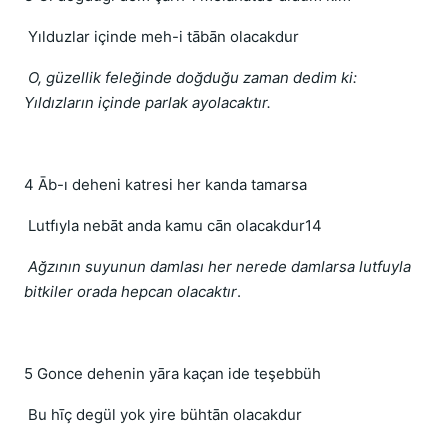
Yılduzlar içinde meh-i tābān olacakdur
O, güzellik feleğinde doğduğu zaman dedim ki:
Yıldızların içinde parlak ayolacaktır.
4 Āb-ı deheni katresi her kanda tamarsa
Lutfıyla nebāt anda kamu cān olacakdur14
Ağzının suyunun damlası her nerede damlarsa lutfuyla
bitkiler orada hepcan olacaktır
.
5 Gonce dehenin yāra kaçan ide teşebbüh
Bu hīç degül yok yire bühtān olacakdur