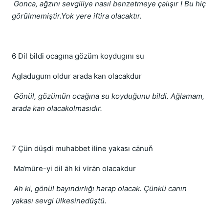
Gonca, ağzını sevgiliye nasıl benzetmeye çalışır ! Bu hiç
görülmemiştir.Yok yere iftira olacaktır.
6 Dil bildi ocagına gözüm koydugını su
Agladugum oldur arada kan olacakdur
Gönül, gözümün ocağına su koyduğunu bildi. Ağlamam,
arada kan olacakolmasıdır.
7 Çün düşdi muhabbet iline yakası cānuň
Ma‘mūre-yi dil āh ki vīrān olacakdur
Ah ki, gönül bayındırlığı harap olacak. Çünkü canın
yakası sevgi ülkesinedüştü.