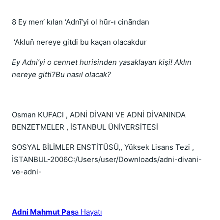
8 Ey men‘ kılan ‘Adnī’yi ol hūr-ı cināndan
‘Akluň nereye gitdi bu kaçan olacakdur
Ey Adni’yi o cennet hurisinden yasaklayan kişi! Aklın
nereye gitti?Bu nasıl olacak?
Osman KUFACI , ADNİ DİVANI VE ADNİ DİVANINDA
BENZETMELER , İSTANBUL ÜNİVERSİTESİ
SOSYAL BİLİMLER ENSTİTÜSÜ,, Yüksek Lisans Tezi ,
İSTANBUL-2006C:/Users/user/Downloads/adni-divani-
ve-adni-
Adni Mahmut Paş
a Hayatı