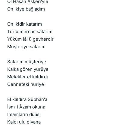
Ol Hasan Askeri'yle
On ikiye bağladım
On ikidir katarım
Türlü mercan satarım
Yüküm lâl ü gevherdir
Müşteriye satarım
Satarım müşteriye
Kalka gören yürüye
Melekler el kaldırdı
Cenneteki huriye
El kaldıra Süphan'a
İsm-i Âzam okuna
İmamların duâsı
Kaldı ulu divana