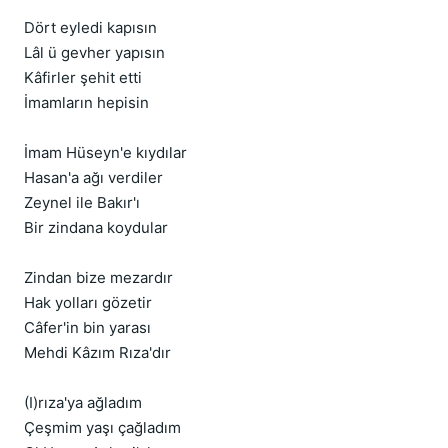
Dört eyledi kapısın
Lâl ü gevher yapısın
Kâfirler şehit etti
İmamların hepisin
İmam Hüseyn'e kıydılar
Hasan'a ağı verdiler
Zeynel ile Bakır'ı
Bir zindana koydular
Zindan bize mezardır
Hak yolları gözetir
Câfer'in bin yarası
Mehdi Kâzım Rıza'dır
(I)rıza'ya ağladım
Çeşmim yaşı çağladım