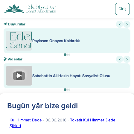
Giriş
‹
›
📢 Duyurular
Nadir içeriklere kısıtlama ve kredi sistemi getirildi
‹
›
🎬 Videolar
▶
ATEŞ YAKMAK KONU ÖZET J. LONDON
Bugün yâr bize geldi
Kul Himmet Dede
· 06.06.2016
·
Tokatlı Kul Himmet Dede
Şiirleri