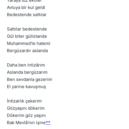
Yaraya tuz ektiler
Avluya bir kul geldi
Bedestende sattılar
Sattılar bedestende
Gül biter gülistanda
Muhammed'le hatemi
Bergüzardır aslanda
Daha ben intizârım
Aslanda bergüzarım
Ben sevdanla gezerim
El yarine kavuşmuş
İntizarlık çekerim
Gözyaşını dökerim
Dökerim göz yaşını
Bak Mevlâ'nın işine
**