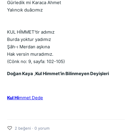
Gürledik mi Karaca Ahmet
Yalıncık duâcımız
KUL HİMMET'tir adımız
Burda yoktur yadımız
Şâh-ı Merdan aşkına
Hak versin muradımız.
(Cönk no: 9, sayfa: 102-105)
Doğan Kaya
,
Kul Himmet’in Bilinmeyen Deyişleri
Kul Hi
mmet Dede
♡
2 beğeni · 0 yorum