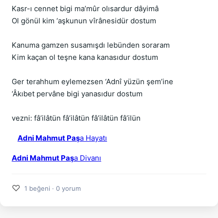
Kasr-ı cennet bigi ma’mûr olısardur dâyimâ
Ol gönül kim ‘aşkunun vîrânesidür dostum
Kanuma gamzen susamışdı lebünden soraram
Kim kaçan ol teşne kana kanasıdur dostum
Ger terahhum eylemezsen ‘Adnî yüzün şem’ine
‘Âkıbet pervâne bigi yanasıdur dostum
vezni: fâ’ilâtün fâ’ilâtün fâ’ilâtün fâ’ilün
Adni Mahmut Paş
a Hayatı
Adni Mahmut Paş
a Divanı
♡
1 beğeni · 0 yorum