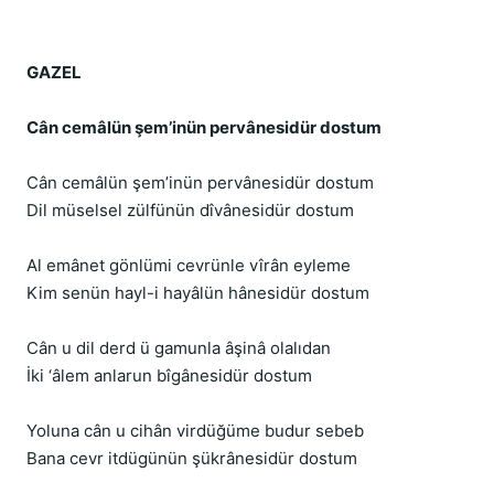
GAZEL
Cân cemâlün şem’inün pervânesidür dostum
Cân cemâlün şem’inün pervânesidür dostum
Dil müselsel zülfünün dîvânesidür dostum
Al emânet gönlümi cevrünle vîrân eyleme
Kim senün hayl-i hayâlün hânesidür dostum
Cân u dil derd ü gamunla âşinâ olalıdan
İki ‘âlem anlarun bîgânesidür dostum
Yoluna cân u cihân virdüğüme budur sebeb
Bana cevr itdügünün şükrânesidür dostum