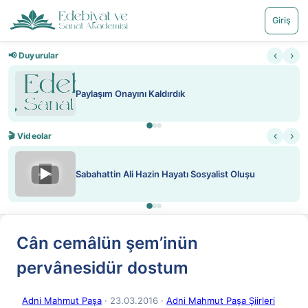
Giriş
‹
›
📢 Duyurular
Paylaşım Onayını Kaldırdık
‹
›
🎬 Videolar
▶
Sabahattin Ali Hazin Hayatı Sosyalist Oluşu
Cân cemâlün şem’inün
pervânesidür dostum
Adni Mahmut Paşa
· 23.03.2016
·
Adni Mahmut Paşa Şiirleri