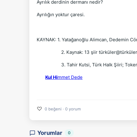
Ayrılık derdinin dermanı nedir?
Ayrılığın yoktur çaresi.
KAYNAK: 1. Yatağanoğlu Alimcan, Dedemin Cönk 
2. Kaynak: 13 şiir türküler@türküler inte
3. Tahir Kutsi, Türk Halk Şiiri; Toker Yay
Kul Hi
mmet Dede
♡
0 beğeni · 0 yorum
Yorumlar
0