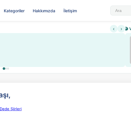
Kategoriler
Hakkımızda
İletişim
‹
›
🎬 
Sabahattin Ali Hazin
▶
Nadir içeriklere kısıtlama ve kredi sistemi getirildi
Sosyalist Oluşu
şı,
Dede Şiirleri