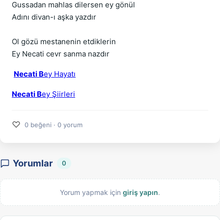
Gussadan mahlas dilersen ey gönül
Adını divan-ı aşka yazdır
Ol gözü mestanenin etdiklerin
Ey Necati cevr sanma nazdır
Necati B
ey Hayatı
Necati B
ey Şiirleri
♡
0 beğeni · 0 yorum
Yorumlar
0
Yorum yapmak için
giriş yapın
.