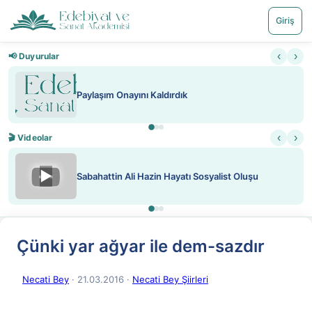
Giriş
‹
›
📢 Duyurular
Paylaşım Onayını Kaldırdık
‹
›
🎬 Videolar
▶
Sabahattin Ali Hazin Hayatı Sosyalist Oluşu
Çünki yar ağyar ile dem-sazdır
Necati Bey
· 21.03.2016
·
Necati Bey Şiirleri