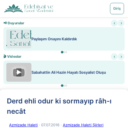
Giriş
‹
›
📢 Duyurular
Paylaşım Onayını Kaldırdık
‹
›
🎬 Videolar
▶
Sabahattin Ali Hazin Hayatı Sosyalist Oluşu
Derd ehli odur ki sormayıp râh-ı
necât
Azmizade Haleti
· 07.07.2016
·
Azmizade Haleti Şiirleri