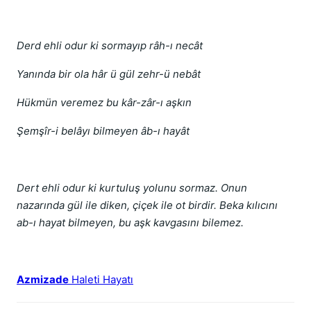
Derd ehli odur ki sormayıp râh-ı necât
Yanında bir ola hâr ü gül zehr-ü nebât
Hükmün veremez bu kâr-zâr-ı aşkın
Şemşîr-i belâyı bilmeyen âb-ı hayât
Dert ehli odur ki kurtuluş yolunu sormaz. Onun
nazarında gül ile diken, çiçek ile ot birdir. Beka kılıcını
ab-ı hayat bilmeyen, bu aşk kavgasını bilemez.
Azmizade
Haleti Hayatı