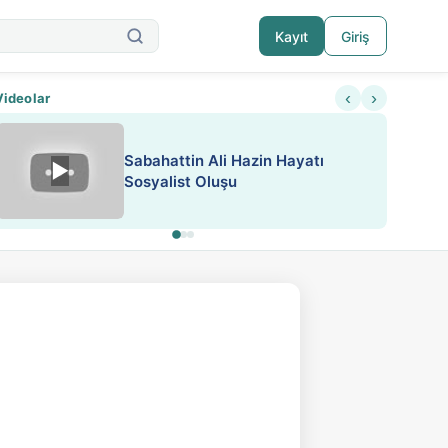
Kayıt
Giriş
‹
›
Videolar
Sabahattin Ali Hazin Hayatı
▶
Nadir içeriklere kısıtlama ve kredi sistemi get
Sosyalist Oluşu