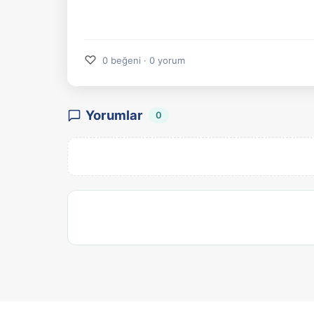
♡
0 beğeni · 0 yorum
Yorumlar
0