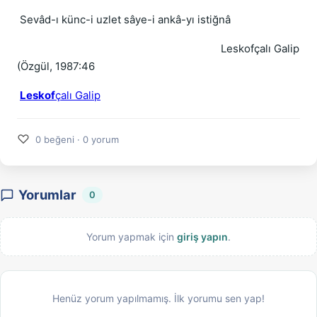
Sevâd-ı künc-i uzlet sâye-i ankâ-yı istiğnâ
Leskofçalı Galip
(Özgül, 1987:46
Leskof
çalı Galip
♡
0 beğeni · 0 yorum
Yorumlar
0
Yorum yapmak için
giriş yapın
.
Henüz yorum yapılmamış. İlk yorumu sen yap!