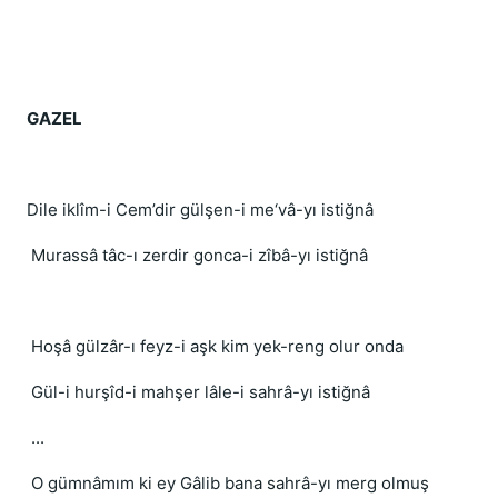
GAZEL
Dile iklîm-i Cem’dir gülşen-i me‘vâ-yı istiğnâ
Murassâ tâc-ı zerdir gonca-i zîbâ-yı istiğnâ
Hoşâ gülzâr-ı feyz-i aşk kim yek-reng olur onda
Gül-i hurşîd-i mahşer lâle-i sahrâ-yı istiğnâ
...
O gümnâmım ki ey Gâlib bana sahrâ-yı merg olmuş