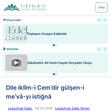
Giriş
‹
›
📢 Duyurular
Paylaşım Onayını Kaldırdık
‹
›
🎬 Videolar
▶
Sabahattin Ali Hazin Hayatı Sosyalist Oluşu
Dile iklîm-i Cem’dir gülşen-i
me‘vâ-yı istiğnâ
Leskofçalı Galip
· 04.04.2016
·
Leskofçalı Galip Şiirleri