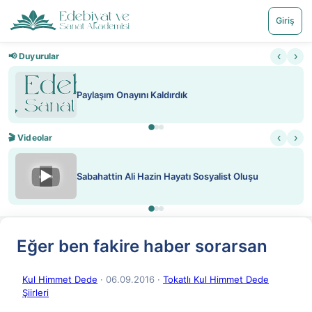
Giriş
‹
›
📢 Duyurular
Paylaşım Onayını Kaldırdık
‹
›
🎬 Videolar
▶
Sabahattin Ali Hazin Hayatı Sosyalist Oluşu
Eğer ben fakire haber sorarsan
Kul Himmet Dede
· 06.09.2016
·
Tokatlı Kul Himmet Dede
Şiirleri