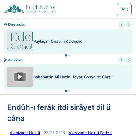
Giriş
‹
›
📢 Duyurular
Paylaşım Onayını Kaldırdık
‹
›
🎬 Videolar
▶
Sabahattin Ali Hazin Hayatı Sosyalist Oluşu
Endûh-ı ferâk itdi sirâyet dil ü
câna
Azmizade Haleti
· 23.03.2016
·
Azmizade Haleti Şiirleri