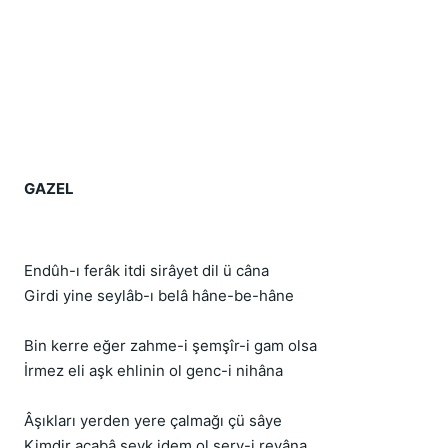
GAZEL
Endûh-ı ferâk itdi sirâyet dil ü câna
Girdi yine seylâb-ı belâ hâne-be-hâne
Bin kerre eğer zahme-i şemşîr-i gam olsa
İrmez eli aşk ehlinin ol genc-i nihâna
Âşıkları yerden yere çalmağı çü sâye
Kimdir acabâ sevk idem ol serv-i revâna