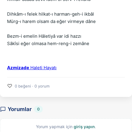
Dihkâm-ı felek hilkat-ı harman-geh-i ikbâl
Mürg-ı harem olsam da eğer virmeye dâne
Bezm-i emelin Hâletiyâ var idi hazzı
Sâkîsi eğer olmasa hem-reng-i zemâne
Azmizade
Haleti Hayatı
♡
0 beğeni · 0 yorum
Yorumlar
0
Yorum yapmak için
giriş yapın
.