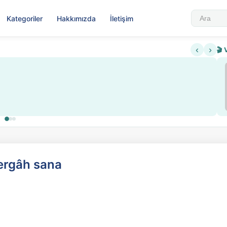
Kategoriler
Hakkımızda
İletişim
‹
›
🎬 
hergâh sana