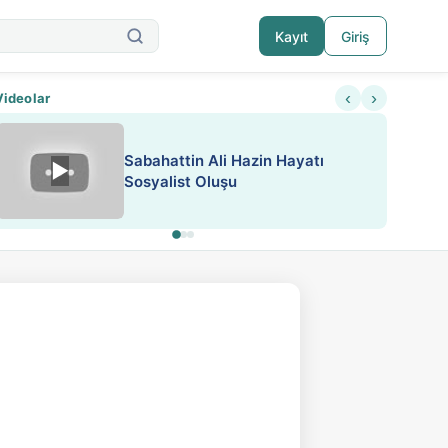
Kayıt
Giriş
‹
›
Videolar
Sabahattin Ali Hazin Hayatı
▶
Nadir içeriklere kısıtlama ve kredi sistemi get
Sosyalist Oluşu