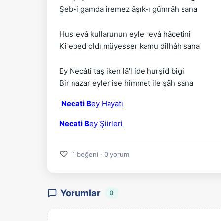
Şeb-i gamda iremez âşık-ı gümrâh sana
Husrevâ kullarunun eyle revâ hâcetini
Ki ebed oldı müyesser kamu dilhâh sana
Ey Necâtî taş iken lâ'l ide hurşîd bigi
Bir nazar eyler ise himmet ile şâh sana
Necati B
ey Hayatı
Necati B
ey Şiirleri
♡
1 beğeni · 0 yorum
Yorumlar
0