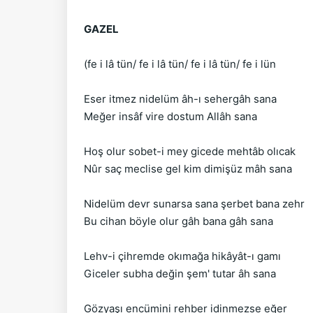
GAZEL
(fe i lâ tün/ fe i lâ tün/ fe i lâ tün/ fe i lün
Eser itmez nidelüm âh-ı sehergâh sana
Meğer insâf vire dostum Allâh sana
Hoş olur sobet-i mey gicede mehtâb olıcak
Nûr saç meclise gel kim dimişüz mâh sana
Nidelüm devr sunarsa sana şerbet bana zehr
Bu cihan böyle olur gâh bana gâh sana
Lehv-i çihremde okımağa hikâyât-ı gamı
Giceler subha değin şem' tutar âh sana
Gözyaşı encümini rehber idinmezse eğer