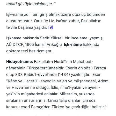
tefsiri gözüyle bakılmıştır.
“
Işk-nâme adlı biri giriş olmak üzere otuz üç bölümden
oluşturmuştur. Otuz üç Hz. İsa’nın zuhur, Fazlullah’ın
te’vile başlama yaşıdır.
[9]
Işkname hakkında Sedit Yüksel bir inceleme yapmış,
AÜ DTCF, 1965 İsmail Arıkoğlu
Işk-nâme
hakkında
doktora tezi hazırlamıştır.
Hidayetname:
Fazlullah-ı Hurûfî’nin Muhabbet-
nâme’sinin Türkçe tercümesidir. Eserin ön sözü Farsça
olup 833 Rebiu’l-evvel’inde (1434) yazılmıştır. Eser
“Kâbe ve Hacerü’l-esved’in sırları ve müşahedesi, Âdem
ve Havva’nın ne olduğu, İblis, ilme’l-yakîn ve ayne’l-
yakîn’in müşahedesi anlatılır. Mütercim, yukarıda
sıralanan unsurların sırlarına talip olanlar için söz
konusu eseri Farsça’dan Türkçe ‘ye çevirdiğini belirtir.”