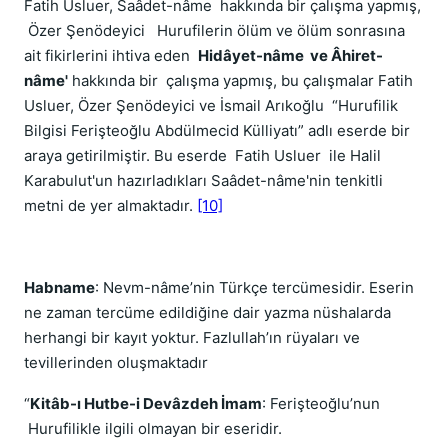
Fatih Usluer, Saâdet-nâme hakkında bir çalışma yapmış,
Özer Şenödeyici Hurufilerin ölüm ve ölüm sonrasına
ait fikirlerini ihtiva eden
Hidâyet-nâme ve Âhiret-
nâme'
hakkında bir çalışma yapmış, bu çalışmalar Fatih
Usluer, Özer Şenödeyici ve İsmail Arıkoğlu “Hurufilik
Bilgisi Ferişteoğlu Abdülmecid Külliyatı” adlı eserde bir
araya getirilmiştir. Bu eserde Fatih Usluer ile Halil
Karabulut'un hazırladıkları Saâdet-nâme'nin tenkitli
metni de yer almaktadır.
[10]
Habname
: Nevm-nâme’nin Türkçe tercümesidir. Eserin
ne zaman tercüme edildiğine dair yazma nüshalarda
herhangi bir kayıt yoktur. Fazlullah’ın rüyaları ve
tevillerinden oluşmaktadır
“
Kitâb-ı Hutbe-i Devâzdeh İmam
: Ferişteoğlu’nun
Hurufilikle ilgili olmayan bir eseridir.