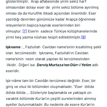
gösterilmiştir. Arap alfabesinde yirmi sekiz harf
olmasından dolayı eser de yirmi sekiz bölüme ayırılmış
olması da da Hurufilik itikadı açısından önemlidir. Eser
yazıldığı devirden günümüze kadar Arapça öğrenmek
isteyenlerin başlıca kaynak eserlerinden biri
olmuştur.
[7]
Eserin sadece Türkiye kütüphanelerinde
yirmi beş yazma nüshası tespit edilebilmiştir.
[8]
Işkname
: , Fazlullah Cavidan name’sinin kısaltılmış şekli
olan tercümesidir. Işkname, Fazlullah’ın Cavidan
name’sinin nesir olarak yapılan iki tercümesinden
ilkidir. Diğeri ise
Derviş Murtaza’nın Dürr-i Yetim
adlı
eseridir.
Işk-nâme tam bir Cavidân tercümesi değildir. Eser, bir
giriş ve otuz iki bölümden oluşmaktadır. “
Eser ibtida
ibtida ibtida ... Sözleriyle başlamakta ve yaklaşık on
varaklık bölümde Kur’an’ın çeşitli surelerinden alınmış
ayetler bulunmaktadır. Bu nedenle de esere Kur’an’ın