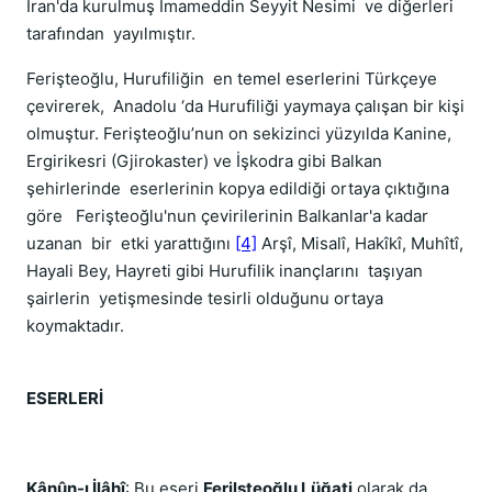
İran'da kurulmuş İmameddin Seyyit Nesimi ve diğerleri
tarafından yayılmıştır.
Ferişteoğlu, Hurufiliğin en temel eserlerini Türkçeye
çevirerek, Anadolu ‘da Hurufiliği yaymaya çalışan bir kişi
olmuştur. Ferişteoğlu’nun on sekizinci yüzyılda Kanine,
Ergirikesri (Gjirokaster) ve İşkodra gibi Balkan
şehirlerinde eserlerinin kopya edildiği ortaya çıktığına
göre Ferişteoğlu'nun çevirilerinin Balkanlar'a kadar
uzanan bir etki yarattığını
[4]
Arşî, Misalî, Hakîkî, Muhîtî,
Hayali Bey, Hayreti gibi Hurufilik inançlarını taşıyan
şairlerin yetişmesinde tesirli olduğunu ortaya
koymaktadır.
ESERLERİ
Kânûn-ı İlâhî
: Bu eseri
Ferilşteoğlu Lüğati
olarak da