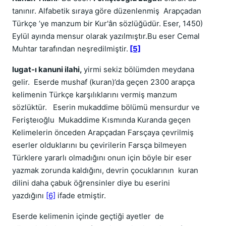
tanınır. Alfabetik sıraya göre düzenlenmiş Arapçadan
Türkçe ’ye manzum bir Kur'ân sözlüğüdür. Eser, 1450)
Eylül ayında mensur olarak yazılmıştır.Bu eser Cemal
Muhtar tarafından neşredilmiştir.
[5]
lugat-ı kanuni ilahi,
yirmi sekiz bölümden meydana
gelir. Eserde mushaf (kuran)’da geçen 2300 arapça
kelimenin Türkçe karşılıklarını vermiş manzum
sözlüktür. Eserin mukaddime bölümü mensurdur ve
Ferişteıoğlu Mukaddime Kısmında Kuranda geçen
Kelimelerin önceden Arapçadan Farsçaya çevrilmiş
eserler olduklarını bu çevirilerin Farsça bilmeyen
Türklere yararlı olmadığını onun için böyle bir eser
yazmak zorunda kaldığını, devrin çocuklarının kuran
dilini daha çabuk öğrensinler diye bu eserini
yazdığını
[6]
ifade etmiştir.
Eserde kelimenin içinde geçtiği ayetler de