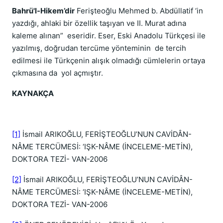
Bahrü'l-Hikem’dir
Ferişteoğlu Mehmed b. Abdüllatif ‘in
yazdığı, ahlaki bir özellik taşıyan ve II. Murat adına
kaleme alınan” eseridir. Eser, Eski Anadolu Türkçesi ile
yazılmış, doğrudan tercüme yönteminin de tercih
edilmesi ile Türkçenin alışık olmadığı cümlelerin ortaya
çıkmasına da yol açmıştır.
KAYNAKÇA
[1]
İsmail ARIKOĞLU, FERİŞTEOĞLU’NUN CAVİDÂN-
NÂME TERCÜMESİ: ‘IŞK-NÂME (İNCELEME-METİN),
DOKTORA TEZİ- VAN-2006
[2]
İsmail ARIKOĞLU, FERİŞTEOĞLU’NUN CAVİDÂN-
NÂME TERCÜMESİ: ‘IŞK-NÂME (İNCELEME-METİN),
DOKTORA TEZİ- VAN-2006