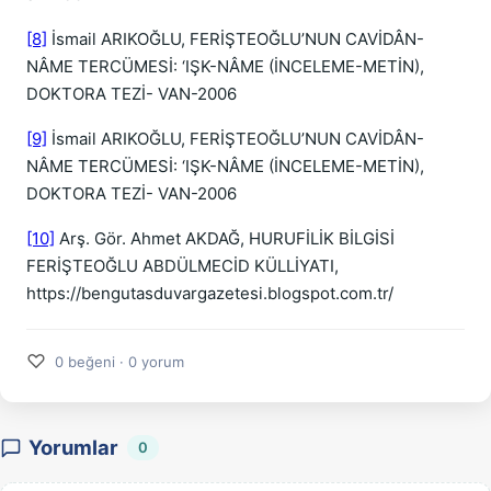
[8]
İsmail ARIKOĞLU, FERİŞTEOĞLU’NUN CAVİDÂN-
NÂME TERCÜMESİ: ‘IŞK-NÂME (İNCELEME-METİN),
DOKTORA TEZİ- VAN-2006
[9]
İsmail ARIKOĞLU, FERİŞTEOĞLU’NUN CAVİDÂN-
NÂME TERCÜMESİ: ‘IŞK-NÂME (İNCELEME-METİN),
DOKTORA TEZİ- VAN-2006
[10]
Arş. Gör. Ahmet AKDAĞ, HURUFİLİK BİLGİSİ
FERİŞTEOĞLU ABDÜLMECİD KÜLLİYATI,
https://bengutasduvargazetesi.blogspot.com.tr/
♡
0 beğeni · 0 yorum
Yorumlar
0