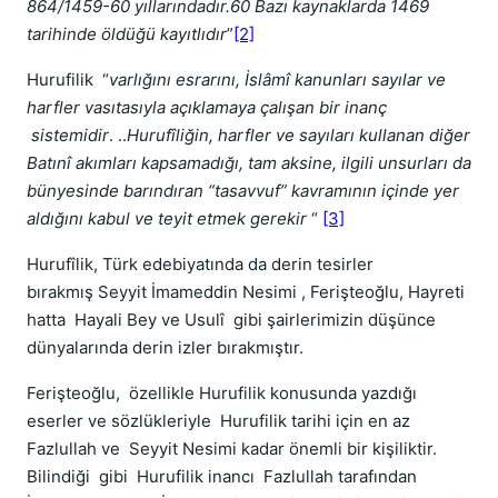
864/1459-60 yıllarındadır.60 Bazı kaynaklarda 1469
tarihinde öldüğü kayıtlıdır
”
[2]
Hurufilik “
varlığını esrarını, İslâmî kanunları sayılar ve
harfler vasıtasıyla açıklamaya çalışan bir inanç
sistemidir
. ..
Hurufîliğin, harfler ve sayıları kullanan diğer
Batınî akımları kapsamadığı, tam aksine, ilgili unsurları da
bünyesinde barındıran “tasavvuf” kavramının içinde yer
aldığını kabul ve teyit etmek gerekir
“
[3]
Hurufîlik, Türk edebiyatında da derin tesirler
bırakmış Seyyit İmameddin Nesimi , Ferişteoğlu, Hayreti
hatta Hayali Bey ve Usulî gibi şairlerimizin düşünce
dünyalarında derin izler bırakmıştır.
Ferişteoğlu, özellikle Hurufilik konusunda yazdığı
eserler ve sözlükleriyle Hurufilik tarihi için en az
Fazlullah ve Seyyit Nesimi kadar önemli bir kişiliktir.
Bilindiği gibi Hurufilik inancı Fazlullah tarafından