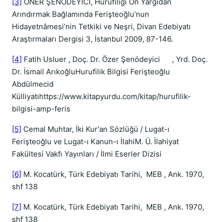
[3]
ÖNER ŞENÖDEYİCİ, Hurûfîliği Ön Yargıdan
Arındırmak Bağlamında Ferişteoğlu’nun
Hidayetnâmesi’nin Tetkiki ve Neşri, Divan Edebiyatı
Araştırmaları Dergisi 3, İstanbul 2009, 87-146.
[4]
Fatih Usluer , Doç. Dr. Özer Şenödeyici , Yrd. Doç.
Dr. İsmail ArıkoğluHurufilik Bilgisi Ferişteoğlu
Abdülmecid
Külliyatıhttps://www.kitapyurdu.com/kitap/hurufilik-
bilgisi-amp-feris
[5]
Cemal Muhtar, İki Kur'an Sözlüğü / Lugat-ı
Ferişteoğlu ve Lugat-ı Kanun-ı İlahiM. Ü. İlahiyat
Fakültesi Vakfı Yayınları / İlmi Eserler Dizisi
[6]
M. Kocatürk, Türk Edebiyatı Tarihi, MEB , Ank. 1970,
shf 138
[7]
M. Kocatürk, Türk Edebiyatı Tarihi, MEB , Ank. 1970,
shf 138