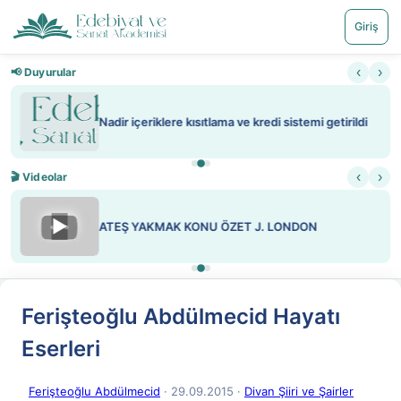
Giriş
‹
›
📢 Duyurular
Nadir içeriklere kısıtlama ve kredi sistemi getirildi
‹
›
🎬 Videolar
▶
ATEŞ YAKMAK KONU ÖZET J. LONDON
Ferişteoğlu Abdülmecid Hayatı
Eserleri
Ferişteoğlu Abdülmecid
· 29.09.2015
·
Divan Şiiri ve Şairler