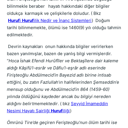
bilinmekle beraber hayatı hakkındaki diğer bilgiler
oldukça karmaşık ve çelişkilerle doludur. ( Bkz
Huruf
i
Huruf
ilik Nedir ve İnanç Sistemleri
) Doğum
tarihi bilinmemekte, ölümü ise 1460(9) yılı olduğu tahmin
edilmektedir.
Devrin kaynakları onun hakkında bilgiler verirlerken
bazen yanılmışlar, bazen de yanlış bilgi vermişlerdir.
“
Hoca İshak Efendi Hurûfîler ve Bektaşîlere dair kaleme
aldığı Kâşifü’l-esrâr ve Dâfiu’l-eşrâr adlı eserinde
Firişteoğlu Abdülmecid’in Bayezid adlı birine intisab
ettiğini, bu zatın Fazlullah’ın halifelerinden Şemseddin’e
mensup olduğunu ve Abdülmecid’in 864 (1459-60)
yılında öldüğünü kaydeder ancak bu bilgiyi nereden
aldığını belirtmemektedir
. ( bkz
Seyyid İmameddin
Nesimi Hayatı Şairliği
Huruf
iliği
)
Ömrünü Tire’de geçiren Ferişteoğlu’nun ölüm tarihi ise