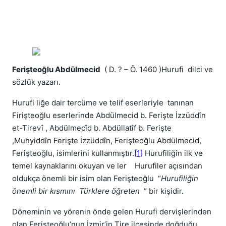
Ferişteoğlu Abdülmecid
( D. ? – Ö. 1460 )Hurufi dilci ve
sözlük yazarı.
Hurufi liğe dair tercüme ve telif eserleriyle tanınan
Firişteoğlu eserlerinde Abdülmecid b. Ferişte İzzüddîn
et-Tirevî , Abdülmecîd b. Abdüllatîf b. Ferişte
,Muhyiddîn Ferişte İzzüddîn, Ferişteoğlu Abdülmecid,
Ferişteoğlu, isimlerini kullanmıştır.
[1]
Hurufiliğin ilk ve
temel kaynaklarını okuyan ve ler Hurufiler açısından
oldukça önemli bir isim olan Ferişteoğlu “
Hurufiliğin
önemli bir kısmını Türklere öğreten
“ bir kişidir.
Döneminin ve yörenin önde gelen Hurufi dervişlerinden
olan Ferişteoğlu’nun İzmir’in Tire ilçesinde doğduğu