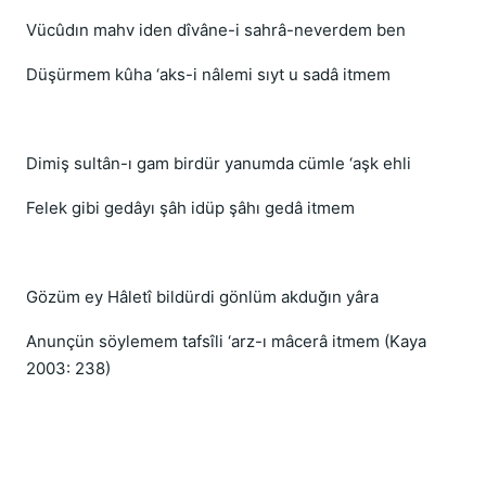
Vücûdın mahv iden dîvâne-i sahrâ-neverdem ben
Düşürmem kûha ‘aks-i nâlemi sıyt u sadâ itmem
Dimiş sultân-ı gam birdür yanumda cümle ‘aşk ehli
Felek gibi gedâyı şâh idüp şâhı gedâ itmem
Gözüm ey Hâletî bildürdi gönlüm akduğın yâra
Anunçün söylemem tafsîli ‘arz-ı mâcerâ itmem (Kaya
2003: 238)