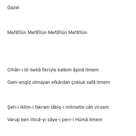
Gazel
Mefâ‘îlün Mefâ‘îlün Mefâ‘îlün Mefâ‘îlün
Cihân-ı bî-bekâ fikriyle kalbim âşinâ itmem
Gam-engîz olmayan efkârdan çokluk safâ itmem
Şeh-i iklîm-i fakram tâbiş-i mihnetle cân virsem
Varup ben ilticâ-yı sâye-i perr-i Hümâ itmem