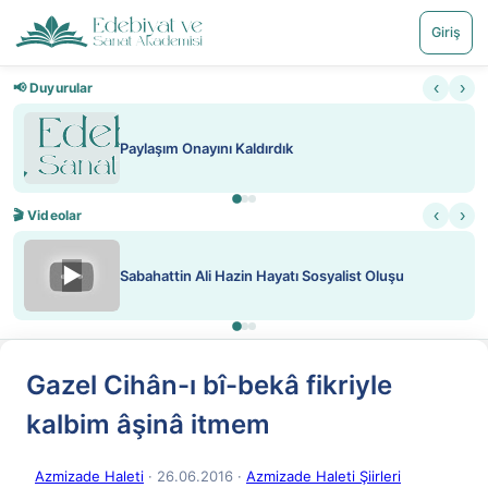
Giriş
‹
›
📢 Duyurular
Paylaşım Onayını Kaldırdık
‹
›
🎬 Videolar
▶
Sabahattin Ali Hazin Hayatı Sosyalist Oluşu
Gazel Cihân-ı bî-bekâ fikriyle
kalbim âşinâ itmem
Azmizade Haleti
· 26.06.2016
·
Azmizade Haleti Şiirleri