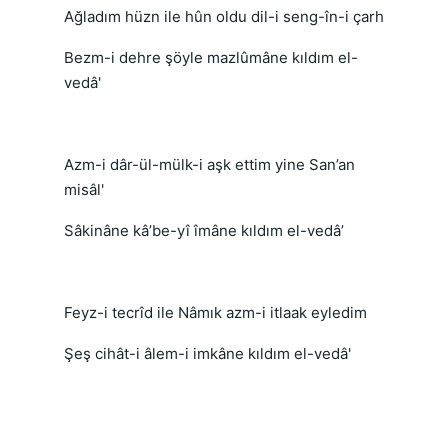
Ağladım hüzn ile hûn oldu dil-i seng-în-i çarh
Bezm-i dehre şöyle mazlûmâne kıldım el-
vedâ'
Azm-i dâr-ül-mülk-i aşk ettim yine San’an
misâl'
Sâkinâne kâ’be-yî îmâne kıldım el-vedâ’
Feyz-i tecrîd ile Nâmık azm-i itlaak eyledim
Şeş cihât-i âlem-i imkâne kıldım el-vedâ'