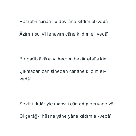
Hasret-i cânân ile devrâne kıldım el-vedâ’
Âzim-î sû-yî fenâyım câne kıldım el-vedâ’
Bir garîb âvâre-yi hecrim hezâr efsûs kim
Çıkmadan can sîneden cânâne kıldım el-
vedâ’
Şevk-i dîdârıyle mahv-i cân edip pervâne vâr
Ol çerâğ-i hüsne yâne yâne kıldım el-vedâ’