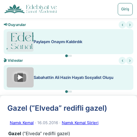
Giriş
‹
›
📢 Duyurular
Paylaşım Onayını Kaldırdık
‹
›
🎬 Videolar
▶
Sabahattin Ali Hazin Hayatı Sosyalist Oluşu
Gazel (“Elveda” redifli gazel)
Namık Kemal
· 16.05.2016
·
Namık Kemal Şiirleri
Gazel
(“Elveda” redifli gazel)