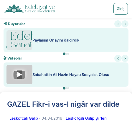
Giriş
‹
›
📢 Duyurular
Paylaşım Onayını Kaldırdık
‹
›
🎬 Videolar
▶
Sabahattin Ali Hazin Hayatı Sosyalist Oluşu
GAZEL Fikr-i vas-l nigâr var dilde
Leskofçalı Galip
· 04.04.2016
·
Leskofçalı Galip Şiirleri