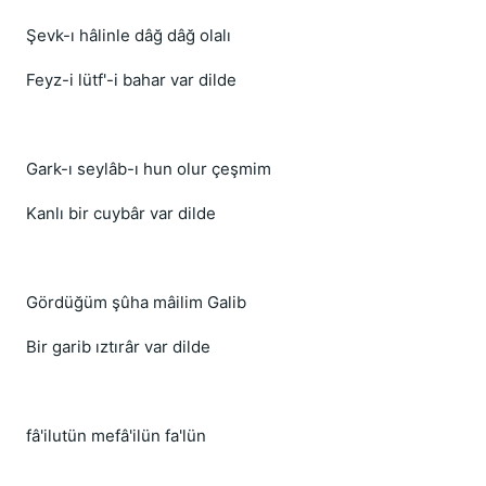
Şevk-ı hâlinle dâğ dâğ olalı
Feyz-i lütf'-i bahar var dilde
Gark-ı seylâb-ı hun olur çeşmim
Kanlı bir cuybâr var dilde
Gördüğüm şûha mâilim Galib
Bir garib ıztırâr var dilde
fâ'ilutün mefâ'ilün fa'lün