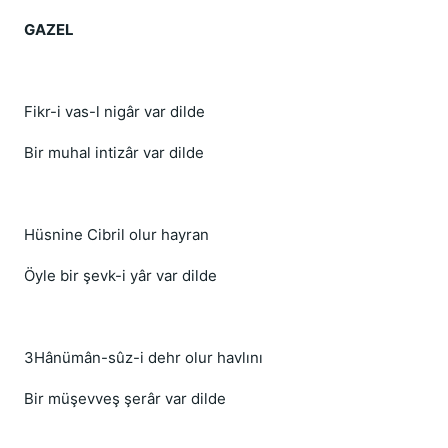
GAZEL
Fikr-i vas-l nigâr var dilde
Bir muhal intizâr var dilde
Hüsnine Cibril olur hayran
Öyle bir şevk-i yâr var dilde
3Hânümân-sûz-i dehr olur havlını
Bir müşevveş şerâr var dilde