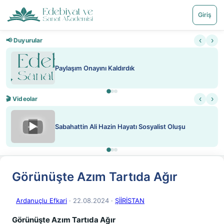
Giriş
‹
›
📢 Duyurular
Paylaşım Onayını Kaldırdık
‹
›
🎬 Videolar
▶
Sabahattin Ali Hazin Hayatı Sosyalist Oluşu
Görünüşte Azım Tartıda Ağır
Ardanuçlu Efkari
· 22.08.2024
·
ŞİİRİSTAN
Görünüşte Azım Tartıda Ağır