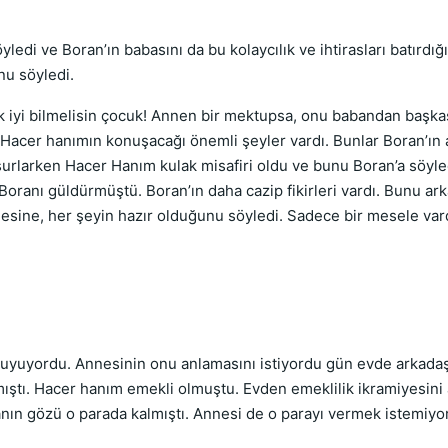
edi ve Boran’ın babasını da bu kolaycılık ve ihtirasları batırdı
nu söyledi.
k iyi bilmelisin çocuk! Annen bir mektupsa, onu babandan başk
i. Hacer hanımın konuşacağı önemli şeyler vardı. Bunlar Boran’ın
şurlarken Hacer Hanım kulak misafiri oldu ve bunu Boran’a söyle
 Boranı güldürmüştü. Boran’ın daha cazip fikirleri vardı. Bunu a
 annesine, her şeyin hazır olduğunu söyledi. Sadece bir mesele 
duyuyordu. Annesinin onu anlamasını istiyordu gün evde arkadaşl
tmıştı. Hacer hanım emekli olmuştu. Evden emeklilik ikramiyesini 
nın gözü o parada kalmıştı. Annesi de o parayı vermek istemiyo