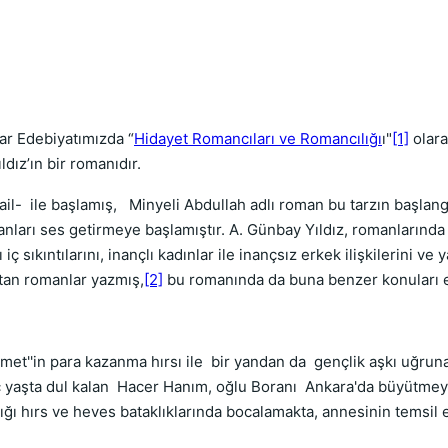
ar Edebiyatımızda “
Hidayet Romancıları ve Romancılığı
ı"
[1]
olara
ldız’ın bir romanıdır.
l- ile başlamış, Minyeli Abdullah adlı roman bu tarzın başlan
ları ses getirmeye başlamıştır. A. Günbay Yıldız, romanlarında 
ç sıkıntılarını, inançlı kadınlar ile inançsız erkek ilişkilerini v
atan romanlar yazmış,
[2]
bu romanında da buna benzer konuları el
met''in para kazanma hırsı ile bir yandan da gençlik aşkı uğrun
 yaşta dul kalan Hacer Hanım, oğlu Boranı Ankara'da büyütmey
ğı hırs ve heves bataklıklarında bocalamakta, annesinin temsil e