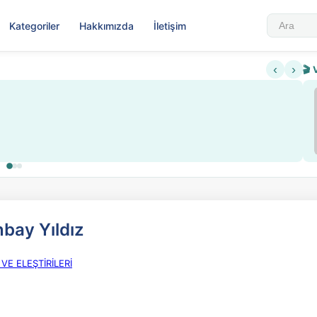
Kategoriler
Hakkımızda
İletişim
‹
›
🎬 
Sabahattin Ali Hazin Hayatı
▶
 sistemi getirildi
Sosyalist Oluşu
bay Yıldız
 VE ELEŞTİRİLERİ