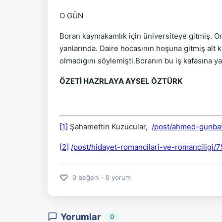
O GÜN
Boran kaymakamlık için üniversiteye gitmiş. O
yanlarında. Daire hocasının hoşuna gitmiş alt 
olmadıgını söylemişti.Boranın bu iş kafasına 
ÖZETİ HAZRLAYA AYSEL ÖZTÜRK
[1]
Şahamettin Kuzucular,
/post/ahmed-gunbay
[2]
/post/hidayet-romancilari-ve-romanciligi/
♡
0 beğeni · 0 yorum
Yorumlar
0