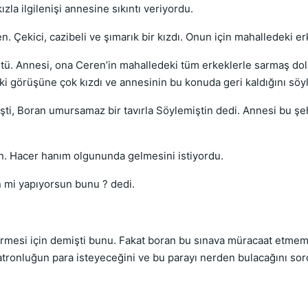
zla ilgilenişi annesine sıkıntı veriyordu.
n. Çekici, cazibeli ve şımarık bir kızdı. Onun için mahalledeki e
ü. Annesi, ona Ceren’in mahalledeki tüm erkeklerle sarmaş dola
i görüşüne çok kızdı ve annesinin bu konuda geri kaldığını söyl
şti, Boran umursamaz bir tavırla Söylemiştin dedi. Annesi bu 
an. Hacer hanım olgununda gelmesini istiyordu.
in mi yapıyorsun bunu ? dedi.
rmesi için demişti bunu. Fakat boran bu sınava müracaat etmemi
atronluğun para isteyeceğini ve bu parayı nerden bulacağını sor