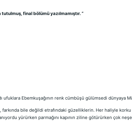
tutulmuş, final bölümü yazılmamıştır. “
ldı ufuklara Ebemkuşağının renk cümbüşü gülümsedi dünyaya Müşfik
, farkında bile değildi etrafındaki güzelliklerin. Her haliyle kor
anıyordu yürürken parmağını kapının ziline götürürken çok neşes