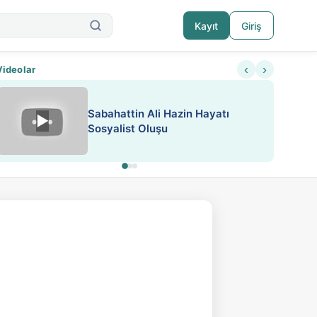
Kayıt
Giriş
‹
›
Videolar
ATEŞ YAKMAK KONU ÖZET J.
▶
ESA 'da Sen de Paylaş
LONDON