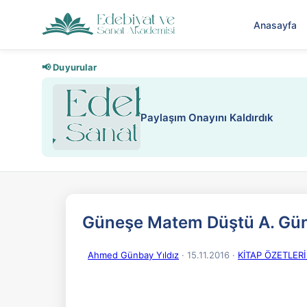
Anasayfa
📢 Duyurular
Nadir içeriklere kısıtlama ve kredi
Güneşe Matem Düştü A. Gün
Ahmed Günbay Yıldız
· 15.11.2016
·
KİTAP ÖZETLERİ