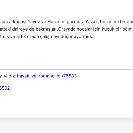
rada arkadaşı Yavuz ve Hocasını görmüş. Yavuz, hocasına bir da
kattaki daireye de bakmışlar .Orayada hocalar için küçük bir bö
yatmış ve artık orada çalışmayı düşünüyormuş.
-yildiz-hayati-ve-romanciligi/75583
75502