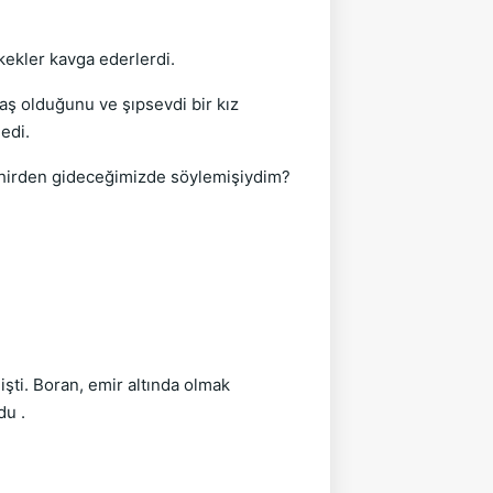
rkekler kavga ederlerdi.
ş olduğunu ve şıpsevdi bir kız
edi.
şehirden gideceğimizde söylemişiydim?
şti. Boran, emir altında olmak
du .