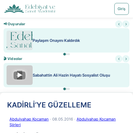
Giriş
‹
›
📢 Duyurular
Paylaşım Onayını Kaldırdık
‹
›
🎬 Videolar
▶
Sabahattin Ali Hazin Hayatı Sosyalist Oluşu
KADİRLİ’YE GÜZELLEME
Abdulvahap Kocaman
· 08.05.2016
·
Abdulvahap Kocaman
Şiirleri