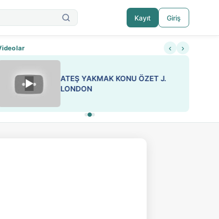
Kayıt
Giriş
‹
›
Videolar
ATEŞ YAKMAK KONU ÖZET J.
▶
ESA 'da Sen de Paylaş
LONDON