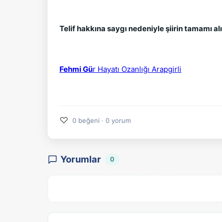
Telif hakkına saygı nedeniyle şiirin tamamı al
Fehmi Gü
r Hayatı Ozanlığı Arapgirli
♡
0 beğeni · 0 yorum
Yorumlar
0