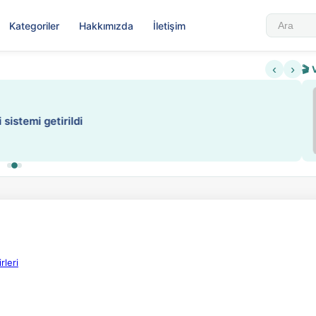
Kategoriler
Hakkımızda
İletişim
‹
›
🎬 
Sabahattin Ali Hazin Hayatı
▶
 sistemi getirildi
Sosyalist Oluşu
rleri