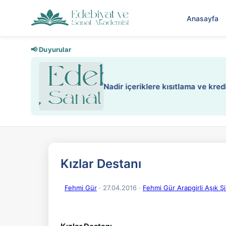
Anasayfa
📢 Duyurular
Nadir içeriklere kısıtlama ve kredi
Kızlar Destanı
Fehmi Gür
· 27.04.2016
·
Fehmi Gür Arapgirli Aşık Şii