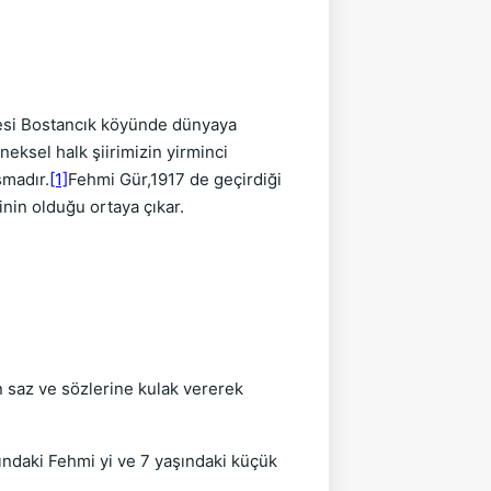
lçesi Bostancık köyünde dünyaya
neksel halk şiirimizin yirminci
smadır.
[1]
Fehmi Gür,1917 de geçirdiği
inin olduğu ortaya çıkar.
n saz ve sözlerine kulak vererek
ndaki Fehmi yi ve 7 yaşındaki küçük