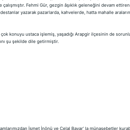
e çalışmıştır. Fehmi Gür, gezgin âşıklık geleneğini devam ettir
k destanlar yazarak pazarlarda, kahvelerde, hatta mahalle aralar
 çok konuyu ustaca işlemiş, yaşadığı Arapgir ilçesinin de sorunl
nı şu şekilde dile getirmiştir.
 adamlarımızdan İsmet İnönü ve Celal Bayar’ la münasebetler kur