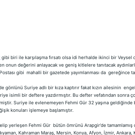
.
r
gibi biri ile karşılaşma fırsatı olsa idi herhalde ikinci bir Vey
en onun değerini anlayacak ve geniş kitlelere tanıtacak aydınla
 Postası gibi mahalli bir gazetede yayımlanması da gereğince 
e gönlünü Suriye adlı bir kıza kaptırır fakat kızın ailesinin enge
 Suriye isimli bir deftere yazdırmıştır. Bu defter vefatından sonra 
miştir. Suriye ile evlenemeyen Fehmi Gür 32 yaşına geldiğinde b
ğişik konuları işlemeye başlamıştır.
elip yerleşen Fehmi Gür bütün ömrünü Arapgir’de tamamlamış ol
dıyaman, Kahraman Maraş, Mersin, Konya, Afyon, İzmir, Ankara, K