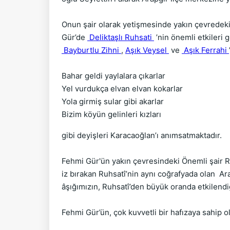
Onun şair olarak yetişmesinde yakın çevredeki
Gür’de
Deliktaşlı Ruhsati
’nin önemli etkileri 
Bayburtlu Zihni
,
Aşık Veysel
ve
Aşık Ferrahi
Bahar geldi yaylalara çıkarlar
Yel vurdukça elvan elvan kokarlar
Yola girmiş sular gibi akarlar
Bizim köyün gelinleri kızları
gibi deyişleri Karacaoğlan’ı anımsatmaktadır.
Fehmi Gür'ün yakın çevresindeki Önemli şair Ru
iz bırakan Ruhsatî’nin aynı coğrafyada olan 
âşığımızın, Ruhsatî’den büyük oranda etkilendi
Fehmi Gür’ün, çok kuvvetli bir hafızaya sahip 