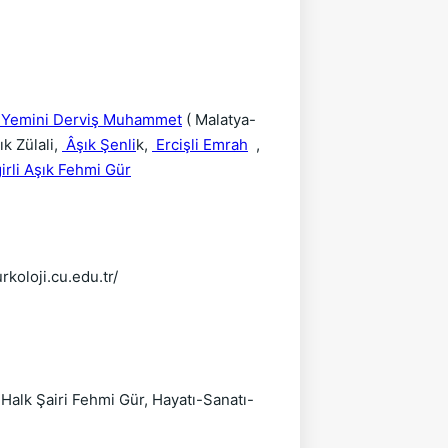
 Yemini Derviş Muhammet
( Malatya-
ık Zülali,
Âşık Şenli
k,
Ercişli Emrah
,
irli Aşık Fehmi Gür
koloji.cu.edu.tr/
 Halk Şairi Fehmi Gür, Hayatı-Sanatı-