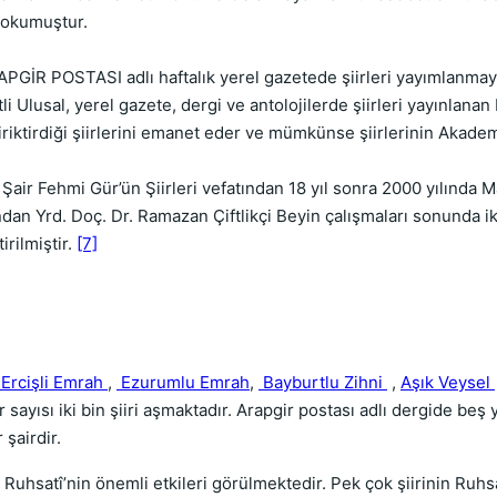
r okumuştur.
GİR POSTASI adlı haftalık yerel gazetede şiirleri yayımlanmay
li Ulusal, yerel gazete, dergi ve antolojilerde şiirleri yayınlana
riktirdiği şiirlerini emanet eder ve mümkünse şiirlerinin Akadem
air Fehmi Gür’ün Şiirleri vefatından 18 yıl sonra 2000 yılında M
dan Yrd. Doç. Dr. Ramazan Çiftlikçi Beyin çalışmaları sonunda iki 
irilmiştir.
[7]
Ercişli Emrah
,
Ezurumlu Emrah
,
Bayburtlu Zihni
,
Aşık Veysel
ir sayısı iki bin şiiri aşmaktadır. Arapgir postası adlı dergide beş 
 şairdir.
uhsatî’nin önemli etkileri görülmektedir. Pek çok şiirinin Ruhsa