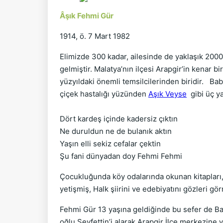
Âşık Fehmi Gür
1914, ö. 7 Mart 1982
Elimizde 300 kadar, ailesinde de yaklaşık 2000
gelmiştir. Malatya’nın ilçesi Arapgir’in kenar 
yüzyıldaki önemli temsilcilerinden biridir. Ba
çiçek hastalığı yüzünden
Aşık Veyse
gibi üç y
Dört kardeş içinde kadersiz çıktın
Ne duruldun ne de bulanık aktın
Yaşın elli sekiz cefalar çektin
Şu fani dünyadan doy Fehmi Fehmi
Çocukluğunda köy odalarında okunan kitapları, 
yetişmiş, Halk şiirini ve edebiyatını gözleri gö
Fehmi Gür 13 yaşına geldiğinde bu sefer de Ba
oğlu Seyfettin’i alarak Arapgir İlçe merkezine y