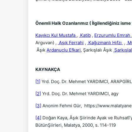
Önemli Halk Ozanlarımız ( İlgilendiğiniz isme t
Kayıkçı Kul Mustafa
,
Katib
,
Erzurumlu Emrah
Arguvan) ,
Aşık Ferrahi
,
Kağızmanlı Hıfzı
,
Mu
Âşık
Ardanuçlu Efkari
, Şarkışlalı Âşık
Şarkışlal
KAYNAKÇA
[1]
Yrd. Doç. Dr. Mehmet YARDIMCI, ARAPGİRLİ Â
[2]
Yrd. Doç. Dr. Mehmet YARDIMCI, agy
[3]
Anonim Fehmi Gür, https://www.malatyane
[4]
Doğan Kaya, Âşık Şiirinde Ayak ve Ruhsatî’yl
BütünŞiirleri, Malatya, 2000, s. 114-119