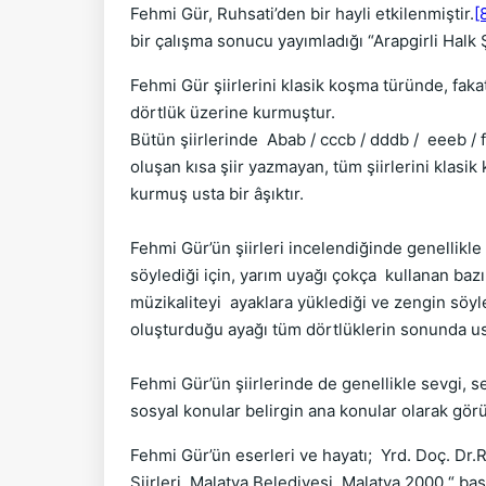
Fehmi Gür, Ruhsati’den bir hayli etkilenmiştir.
[
bir çalışma sonucu yayımladığı “Arapgirli Halk Ş
Fehmi Gür şiirlerini klasik koşma türünde, faka
dörtlük üzerine kurmuştur.
Bütün şiirlerinde Abab / cccb / dddb / eeeb / 
oluşan kısa şiir yazmayan, tüm şiirlerini klasik 
kurmuş usta bir âşıktır.
Fehmi Gür’ün şiirleri incelendiğinde genellikle
söylediği için, yarım uyağı çokça kullanan baz
müzikaliteyi ayaklara yüklediği ve zengin söy
oluşturduğu ayağı tüm dörtlüklerin sonunda us
Fehmi Gür’ün şiirlerinde de genellikle sevgi, s
sosyal konular belirgin ana konular olarak gör
Fehmi Gür’ün eserleri ve hayatı; Yrd. Doç. Dr.Ra
Şiirleri, Malatya Belediyesi, Malatya 2000 “ bas