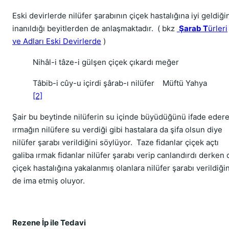
Eski devirlerde nilüfer şarabının çiçek hastalığına iyi geldiği
inanıldığı beyitlerden de anlaşmaktadır.
( bkz
Şarab T
ürleri
ve Adları Eski Devirlerde
)
Nihâl-i tâze-i gülşen çiçek çıkardı meğer
Tâbib-i cûy-u içirdi şârab-ı nilüfer
Müftü Yahya
[2]
Şair bu beytinde nilüferin su içinde büyüdüğünü ifade eder
ırmağın nilüfere su verdiği gibi hastalara da şifa olsun diye
nilüfer şarabı verildiğini söylüyor.
Taze fidanlar çiçek açtı
galiba ırmak fidanlar nilüfer şarabı verip canlandırdı derken 
çiçek hastalığına yakalanmış olanlara nilüfer şarabı verildiğin
de ima etmiş oluyor.
Rezene İp ile Tedavi