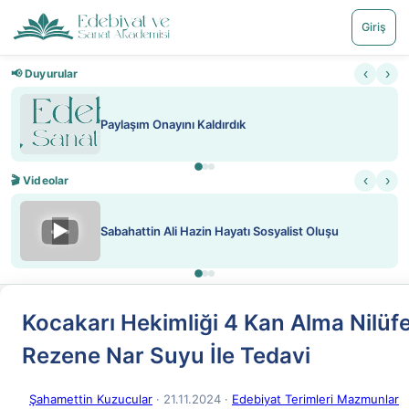
Giriş
‹
›
📢 Duyurular
Nadir içeriklere kısıtlama ve kredi sist
‹
›
🎬 Videolar
▶
list Oluşu
ATEŞ YAKMAK KONU ÖZET J. LOND
Kocakarı Hekimliği 4 Kan Alma Nilüf
Rezene Nar Suyu İle Tedavi
Şahamettin Kuzucular
· 21.11.2024
·
Edebiyat Terimleri Mazmunlar