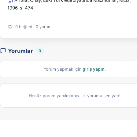
[5]
A.Talat Onay, Eskİ Türk edebiyatında Mazmunlar, MEB ,
1996, s. 474
♡
0 beğeni · 0 yorum
Yorumlar
0
Yorum yapmak için
giriş yapın
.
Henüz yorum yapılmamış. İlk yorumu sen yap!