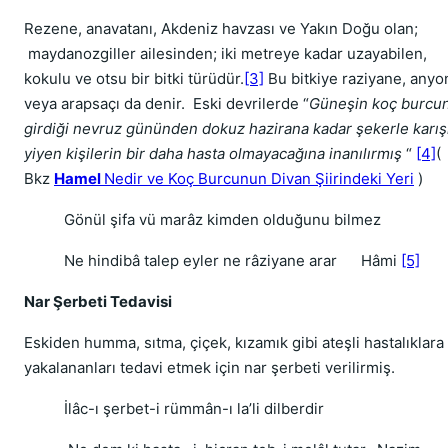
Rezene, anavatanı, Akdeniz havzası ve Yakın Doğu olan;
maydanozgiller ailesinden; iki metreye kadar uzayabilen,
kokulu ve otsu bir bitki türüdür.
[3]
Bu bitkiye raziyane, anyo
veya arapsaçı da denir.
Eski devrilerde “
Güneşin koç burcu
girdiği nevruz gününden dokuz hazirana kadar şekerle karış
yiyen kişilerin bir daha hasta olmayacağına inanılırmış
“
[4]
(
Bkz
Hamel
Nedir ve Koç Burcunun Divan Şiirindeki Yeri
)
Gönül şifa vü marâz kimden olduğunu bilmez
Ne hindibâ talep eyler ne râziyane arar
Hâmi
[5]
Nar Şerbeti Tedavisi
Eskiden humma, sıtma, çiçek, kızamık gibi ateşli hastalıklara
yakalananları tedavi etmek için nar şerbeti verilirmiş.
İlâc-ı şerbet-i rümmân-ı la’li dilberdir