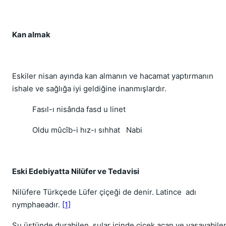
Kan almak
Eskiler nisan ayında kan almanın ve hacamat yaptırmanın
ishale ve sağlığa iyi geldiğine inanmışlardır.
Fasıl-ı nisânda fasd u linet
Oldu mûcîb-i hız-ı sıhhat
Nabi
Eski Edebiyatta Nilüfer ve Tedavisi
Nilüfere Türkçede Lüfer çiçeği de denir. Latince
adı
nymphaeadır.
[1]
Su üstünde durabilen, sular içinde çiçek açan ve yaşayabile