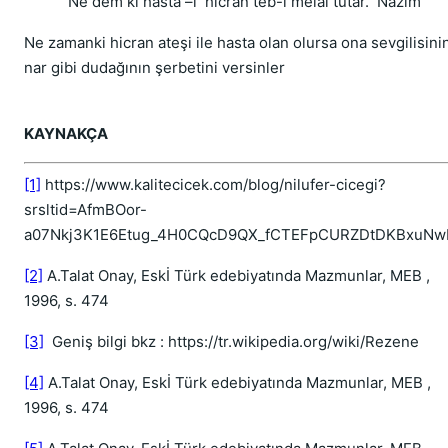
Ne dem ki hasta –i
hicran teb-i melâl tutar.
Nazim
Ne zamanki hicran ateşi ile hasta olan olursa ona sevgilisini
nar gibi dudağının şerbetini versinler
KAYNAKÇA
[1]
https://www.kalitecicek.com/blog/nilufer-cicegi?
srsltid=AfmBOor-
a07Nkj3K1E6Etug_4H0CQcD9QX_fCTEFpCURZDtDKBxuNw
[2]
A.Talat Onay, Eskİ Türk edebiyatında Mazmunlar, MEB ,
1996, s. 474
[3]
Geniş bilgi bkz : https://tr.wikipedia.org/wiki/Rezene
[4]
A.Talat Onay, Eskİ Türk edebiyatında Mazmunlar, MEB ,
1996, s. 474