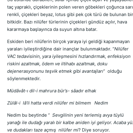
taç yapraklı, çiçeklerinin polen veren göbekleri çoğunca sarı
renkli, çiçekleri beyaz, lotus gibi pek çok türü de bulunan bi
bitkidir. Bazı nilüfer türlerinin çiçekleri gündüz açılır, hava
kararmaya başlayınca da suyun altına batar.
Eskiden beri nilüferin birçok yaraya iyi geldiği kapanmayan
yaraları iyileştirdiğine dair inançlar bulunmaktadır. “
Nilüfer
VAC tedavisinin, yara iyileşmesini hızlandırmak, enfeksiyon
riskini azaltmak, ödem ve iltihabı azaltmak, doku
dejenerasyonunu teşvik etmek gibi avantajları
”
olduğu
söylenmektedir.
Müdâvât-ı dil-i mahrura bür’s- sâadır elhak
Zülâl-i
lâ’li hatta verdi nilüfer mi bilmem
Nedim
Nedim bu beytinde “
Sevgilinin yeni terlemiş avya tüylü
yanağı ile dudağı yaralı bir kalbe aniden iyi geliyor. Acaba y
ve dudakları taze açmış
nilüfer mi
? Diye soruyor.