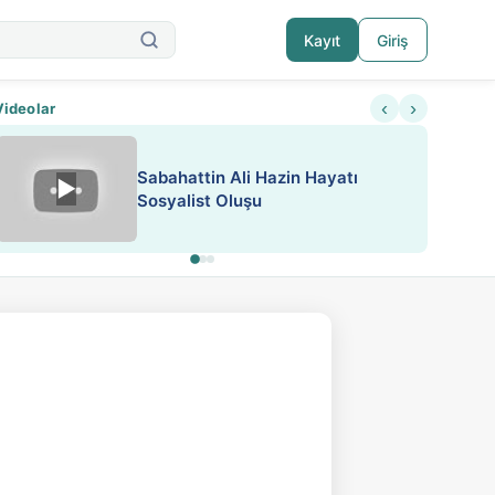
Kayıt
Giriş
‹
›
Videolar
ATEŞ YAKMAK KONU ÖZET J.
▶
ESA 'da Sen de Paylaş
LONDON