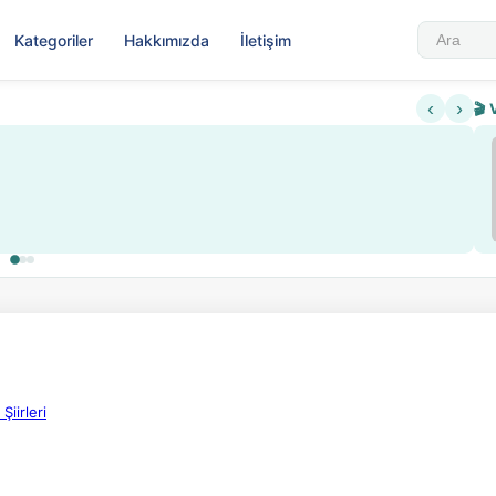
Kategoriler
Hakkımızda
İletişim
‹
›
🎬 
Sabahattin Ali Hazin Hayatı
▶
ısıtlama ve kredi sistemi getirildi
Sosyalist Oluşu
Şiirleri