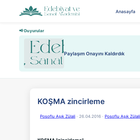
Anasayfa
📢 Duyurular
Nadir içeriklere k
KOŞMA zincirleme
Posoflu Aşık Zülali
· 26.04.2016
·
Posoflu Aşık Zülali 