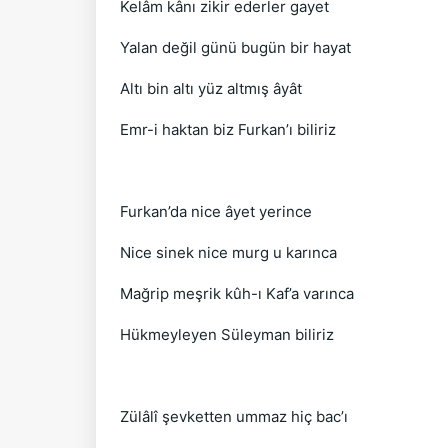
Kelâm kânı zikir ederler gayet
Yalan değil günü bugün bir hayat
Altı bin altı yüz altmış âyât
Emr-i haktan biz Furkan’ı biliriz
Furkan’da nice âyet yerince
Nice sinek nice murg u karınca
Mağrip meşrik kûh-ı Kaf’a varınca
Hükmeyleyen Süleyman biliriz
Zülâlî şevketten ummaz hiç bac’ı