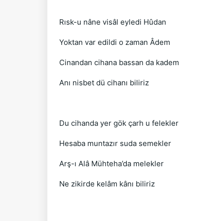
Rısk-u nâne visâl eyledi Hûdan
Yoktan var edildi o zaman Âdem
Cinandan cihana bassan da kadem
Anı nisbet dü cihanı biliriz
Du cihanda yer gök çarh u felekler
Hesaba muntazır suda semekler
Arş-ı Alâ Mühteha’da melekler
Ne zikirde kelâm kânı biliriz