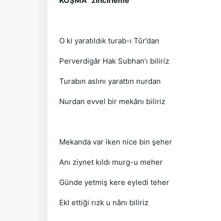
KOŞMA "zincirleme"
O ki yaratıldık turab-ı Tûr’dan
Perverdigâr Hak Subhan’ı biliriz
Turabın aslını yarattın nurdan
Nurdan evvel bir mekânı biliriz
Mekanda var iken nice bin şeher
Anı ziynet kıldı murg-u meher
Günde yetmiş kere eyledi teher
Ekl ettiği rızk u nânı biliriz