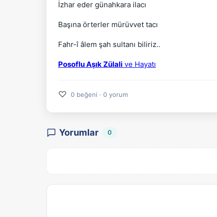
İzhar eder günahkara ilacı
Başına örterler mürüvvet tacı
Fahr-î âlem şah sultanı biliriz..
Posoflu Aşık Zülali
ve Hayatı
♡
0 beğeni · 0 yorum
Yorumlar
0