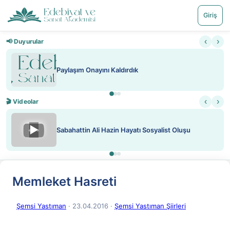
Giriş
‹
›
📢 Duyurular
Paylaşım Onayını Kaldırdık
‹
›
🎬 Videolar
▶
Sabahattin Ali Hazin Hayatı Sosyalist Oluşu
Memleket Hasreti
Şemsi Yastıman
· 23.04.2016
·
Şemsi Yastıman Şiirleri