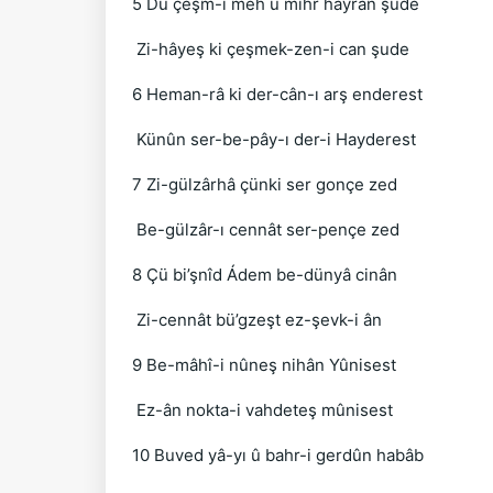
5 Dü çeşm-i meh ü mihr hayran şude
Zi-hâyeş ki çeşmek-zen-i can şude
6 Heman-râ ki der-cân-ı arş enderest
Künûn ser-be-pây-ı der-i Hayderest
7 Zi-gülzârhâ çünki ser gonçe zed
Be-gülzâr-ı cennât ser-pençe zed
8 Çü bi’şnîd Ádem be-dünyâ cinân
Zi-cennât bü’gzeşt ez-şevk-i ân
9 Be-mâhî-i nûneş nihân Yûnisest
Ez-ân nokta-i vahdeteş mûnisest
10 Buved yâ-yı û bahr-i gerdûn habâb