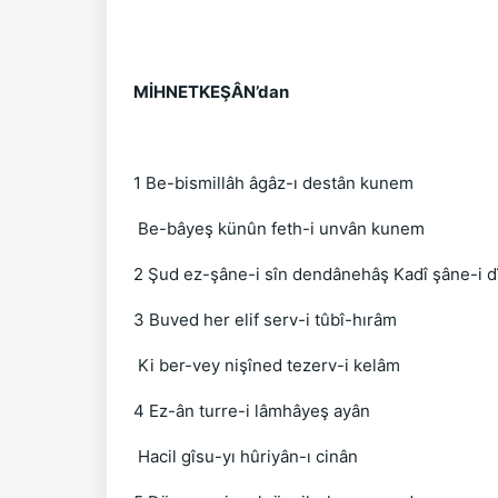
MİHNETKEŞÂN’dan
1 Be-bismillâh âgâz-ı destân kunem
Be-bâyeş künûn feth-i unvân kunem
2 Şud ez-şâne-i sîn dendânehâş Kadî şâne-i 
3 Buved her elif serv-i tûbî-hırâm
Ki ber-vey nişîned tezerv-i kelâm
4 Ez-ân turre-i lâmhâyeş ayân
Hacil gîsu-yı hûriyân-ı cinân