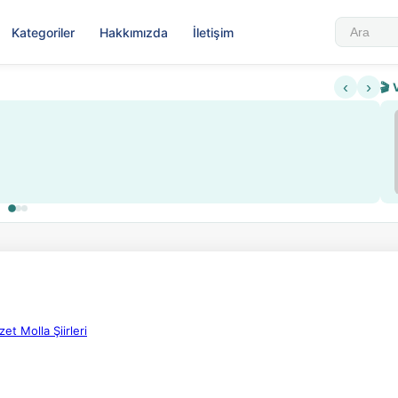
Kategoriler
Hakkımızda
İletişim
‹
›
🎬 
Sabahattin Ali Hazin Hayatı
▶
lama ve kredi sistemi getirildi
Sosyalist Oluşu
et Molla Şiirleri