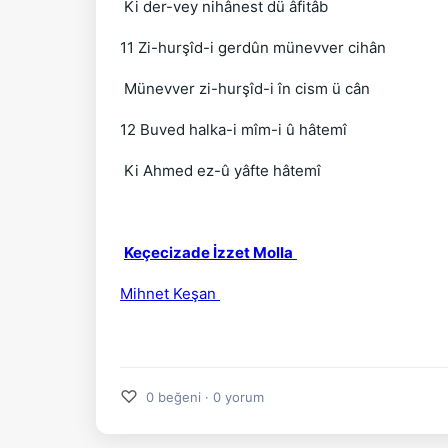
Ki der-vey nihânest dü âfitâb
11 Zi-hurşîd-i gerdûn münevver cihân
Münevver zi-hurşîd-i în cism ü cân
12 Buved halka-i mîm-i û hâtemî
Ki Ahmed ez-û yâfte hâtemî
Keçecizade İzzet Molla
Mihnet Keşan
♡
0 beğeni · 0 yorum