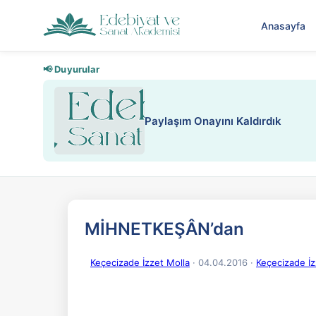
Anasayfa
📢 Duyurular
Nadir içeriklere kısıt
MİHNETKEŞÂN’dan
Keçecizade İzzet Molla
· 04.04.2016
·
Keçecizade İzz