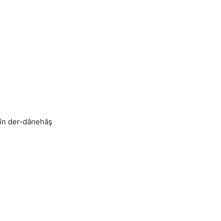
dîn der-dânehâş