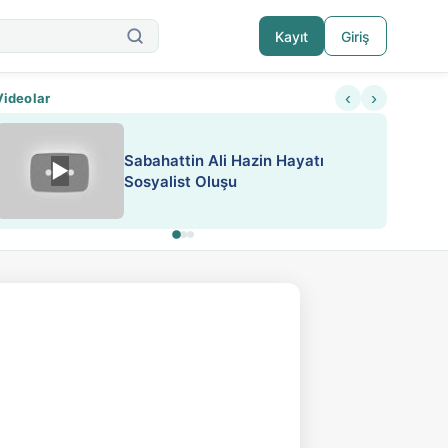
Kayıt
Giriş
‹
›
Videolar
ATEŞ YAKMAK KONU ÖZET J.
▶
ESA 'da Sen de Paylaş
LONDON