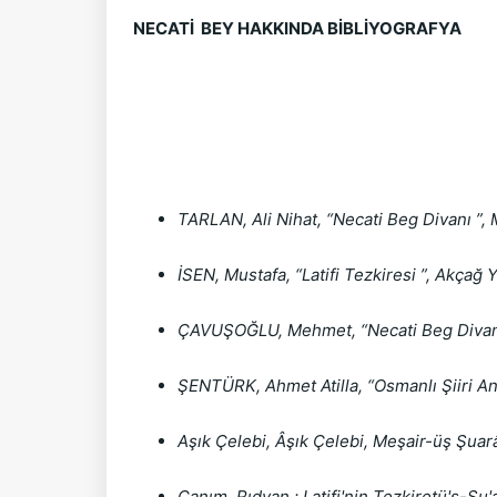
NECATİ BEY HAKKINDA BİBLİYOGRAFYA
TARLAN, Ali Nihat, “Necati Beg Divanı ”, M
İSEN, Mustafa, “Latifi Tezkiresi ”, Akçağ 
ÇAVUŞOĞLU, Mehmet, “Necati Beg Divanının
ŞENTÜRK, Ahmet Atilla, “Osmanlı Şiiri Anto
Aşık Çelebi, Âşık Çelebi, Meşair-üş Şuar
Canım, Rıdvan ; Latifi'nin Tezkiretü'ş-Şu