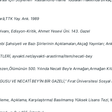
arâ,TTK Yay. Ank. 1989
ivanı, Edisyon-Kritik, Ahmet Yesevi Üni. 143. Gazel
i Şahsiyeti ve Bazı Şiirlerinin Açıklamaları,Akçağ Yayınları; An
ERİ, ayvakti.net/ayvakti-arastirma/item/necati-bey
ezen,Ölümünün 500. Yılında Necati Bey'e Armağan,Armağan Kita
U VE NECATÎ BEY’İN BİR GAZELİ,” Fırat Üniversitesi Sosyal Biliml
celeme, Açıklama, Karşılaştırma) Basılmamış Yüksek Lisans Tezi, 