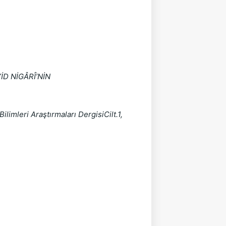
D NİGÂRÎ’NİN 
eri Araştırmaları DergisiCilt.1, 