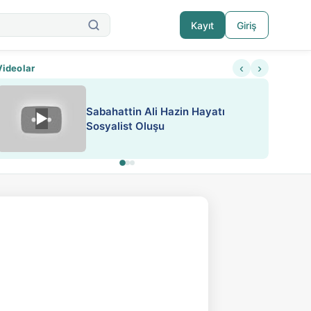
Kayıt
Giriş
‹
›
Videolar
ATEŞ YAKMAK KONU ÖZET J.
▶
ESA 'da Sen de Paylaş
LONDON