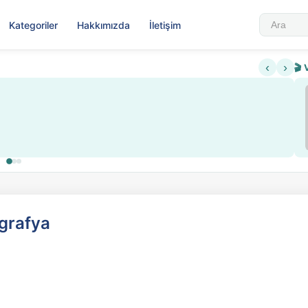
Kategoriler
Hakkımızda
İletişim
‹
›
🎬 
Sabahattin Ali Hazin Hayatı
▶
redi sistemi getirildi
Sosyalist Oluşu
ografya