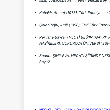
İslam Ansiklopedisi, (1964),“Necatî Bey” m
Kabaklı, Ahmet (1978), Türk Edebiyatı, c.2
Çelebioğlu, Âmil (1998), Eski Türk Edebiya
Pervane Bayram,NECTÎ BEĞ’İN “GAYRI” R
NAZİRELERİ, ÇUKUROVA ÜNİVERSİTESİ
Seadet ŞIHIYEVA, NECATİ ŞİİRİNDE NESİM
Sayı:2 –
NECATİ  BEY HAKKINDA BİBLİYOGRAFYA