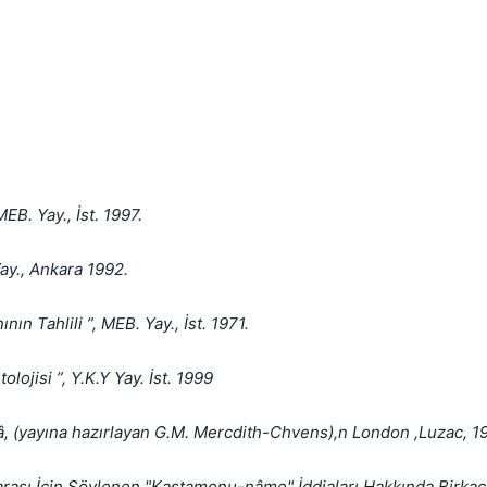
EB. Yay., İst. 1997.
Yay., Ankara 1992.
 Tahlili ”, MEB. Yay., İst. 1971.
lojisi ”, Y.K.Y Yay. İst. 1999
â, (yayına hazırlayan G.M. Mercdith-Chvens),n London ,Luzac, 1
'arası İçin Söylenen "Kastamonu-nâme" İddiaları Hakkında Birkaç S