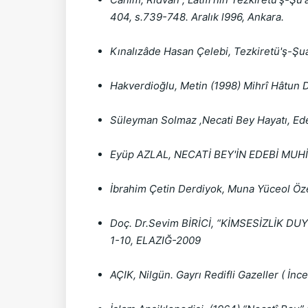
404, s.739-748. Aralık l996, Ankara.
Kınalızâde Hasan Çelebi, Tezkiretü'ş-Şu
Hakverdioğlu, Metin (1998) Mihrî Hâtun D
Süleyman Solmaz ,Necati Bey Hayatı, Edeb
Eyüp AZLAL, NECATİ BEY'İN EDEBİ MUHİTL
İbrahim Çetin Derdiyok, Muna Yüceol Öz
Doç. Dr.Sevim BİRİCİ, “KİMSESİZLİK DUYGUS
1-10, ELAZIĞ-2009
AÇIK, Nilgün. Gayrı Redifli Gazeller ( İn