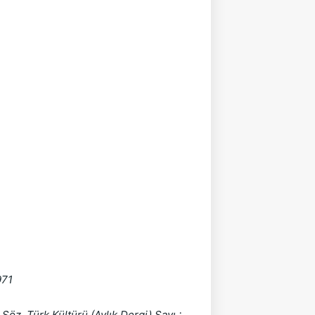
971
öz. Türk Kültürü.(Aylık Dergi) Sayı : 