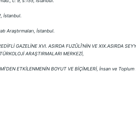
ad., c: 9, s:155, İstanbul.
, İstanbul.
tı Araştırmaları, İstanbul.
EDİFLİ GAZELİNE XVI. ASIRDA FUZÛLÎ’NİN VE XIX.ASIRDA SEYYİ
-TÜRKOLOJİ ARAŞTIRMALARI MERKEZİ,
İ’DEN ETKİLENMENİN BOYUT VE BİÇİMLERİ, İnsan ve Toplum Biliml
 