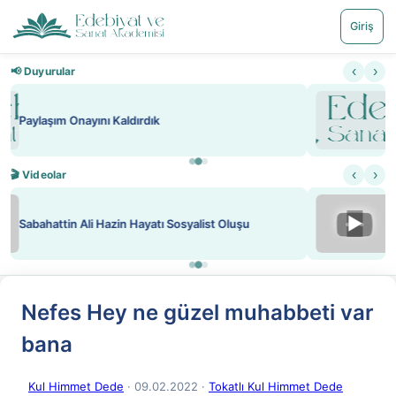
Giriş
‹
›
📢 Duyurular
Nadir içeriklere kısıtlama ve kredi sistemi getirildi
‹
›
🎬 Videolar
▶
ATEŞ YAKMAK KONU ÖZET J. LONDON
Nefes Hey ne güzel muhabbeti var
bana
Kul Himmet Dede
· 09.02.2022
·
Tokatlı Kul Himmet Dede