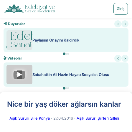
Giriş
‹
›
📢 Duyurular
Paylaşım Onayını Kaldırdık
‹
›
🎬 Videolar
▶
Sabahattin Ali Hazin Hayatı Sosyalist Oluşu
Nice bir yaş döker ağlarsın kanlar
Aşık Sururi Sille Konya
· 27.04.2016
·
Aşık Sururi Şiirleri Silleli