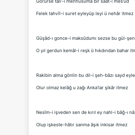
Görürse tâli’-i menhusuma bir sâat-ı mes’ûd
Felek tahvîl-i suret eyleyüp leyi ü nehâr itmez
Güşâd-ı gonce-i maksûdumı sezse bu gül-şe
O yıl gerdun kemâl-i reşk ü hıkdından bahar i
Rakibin alma gönlin bu dil-i şeh-bâzı sayd eyle
Olur olmaz kelâğ u zağı Anka’lar şikâr itmez
Nesîm-i işveden sen de kırıl ey nahl-i bâğ-ı nâ
Olup işkeste-hâtır sanma âşık inkisar itmez