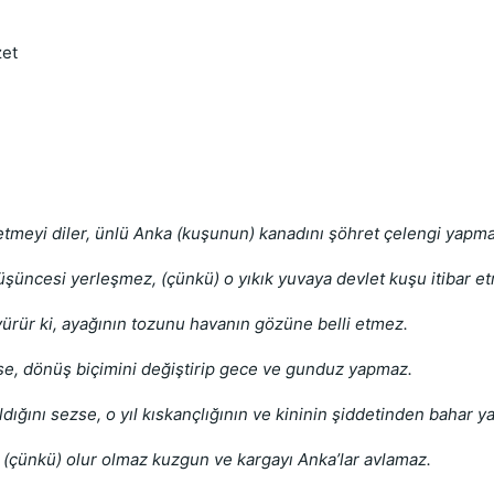
zet
tmeyi diler, ünlü Anka (kuşunun) kanadını şöhret çelengi yapma
şüncesi yerleşmez, (çünkü) o yıkık yuvaya devlet kuşu itibar e
yürür ki, ayağının tozunu havanın gözüne belli etmez.
rse, dönüş biçimini değiştirip gece ve gunduz yapmaz.
dığını sezse, o yıl kıskançlığının ve kininin şiddetinden bahar 
 (çünkü) olur olmaz kuzgun ve kargayı Anka’lar avlamaz.