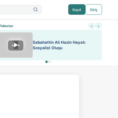
Kayıt
Giriş
‹
›
Videolar
Sabahattin Ali Hazin Hayatı
▶
içeriklere kısıtlama ve kredi sistemi getirildi
Sosyalist Oluşu