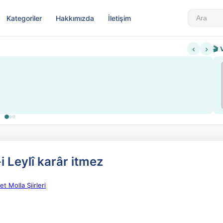
Kategoriler
Hakkımızda
İletişim
‹
›
🎬 
▶
Nadir 
i Leylî karâr itmez
t Molla Şiirleri