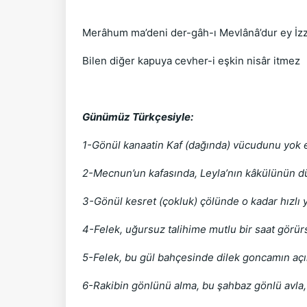
Merâhum ma’deni der-gâh-ı Mevlânâ’dur ey İz
Bilen diğer kapuya cevher-i eşkin nisâr itmez
Günümüz Türkçesiyle:
1-Gönül kanaatin Kaf (dağında) vücudunu yok e
2-Mecnun’un kafasında, Leyla’nın kâkülünün dü
3-Gönül kesret (çokluk) çölünde o kadar hızlı 
4-Felek, uğursuz talihime mutlu bir saat görü
5-Felek, bu gül bahçesinde dilek goncamın açıl
6-Rakibin gönlünü alma, bu şahbaz gönlü avla,