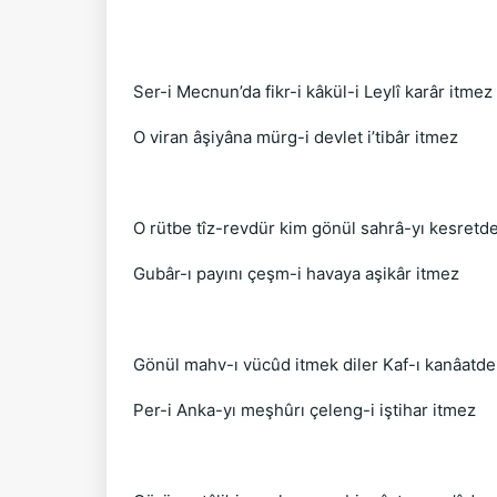
Ser-i Mecnun’da fikr-i kâkül-i Leylî karâr itmez
O viran âşiyâna mürg-i devlet i’tibâr itmez
O rütbe tîz-revdür kim gönül sahrâ-yı kesretd
Gubâr-ı payını çeşm-i havaya aşikâr itmez
Gönül mahv-ı vücûd itmek diler Kaf-ı kanâatde
Per-i Anka-yı meşhûrı çeleng-i iştihar itmez