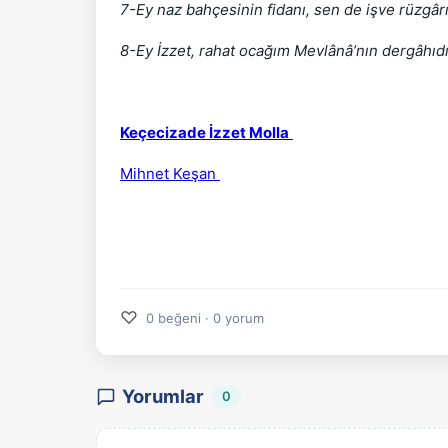
7-Ey naz bahçesinin fidanı, sen de işve rüzgâr
8-Ey İzzet, rahat ocağım Mevlânâ’nın dergâhıdı
Keçecizade İzzet Molla
Mihnet Keşan
♡
0 beğeni · 0 yorum
Yorumlar
0