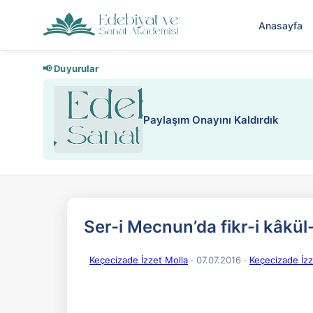
Anasayfa
📢 Duyurular
Paylaşım Onayını Kaldırdık
Ser-i Mecnun’da fikr-i kâkül-
Keçecizade İzzet Molla
· 07.07.2016
·
Keçecizade İzze