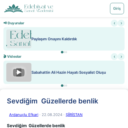
Giriş
‹
›
📢 Duyurular
Paylaşım Onayını Kaldırdık
‹
›
🎬 Videolar
▶
Sabahattin Ali Hazin Hayatı Sosyalist Oluşu
Sevdiğim Güzellerde benlik
Ardanuçlu Efkari
· 22.08.2024
·
ŞİİRİSTAN
Sevdiğim
Güzellerde benlik