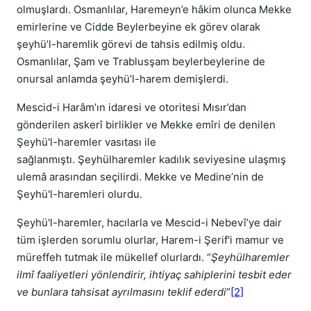
olmuşlardı. Osmanlılar, Haremeyn’e hâkim olunca Mekke
emirlerine ve Cidde Beylerbeyine ek görev olarak
şeyhü’l-haremlik görevi de tahsis edilmiş oldu.
Osmanlılar, Şam ve Trablusşam beylerbeylerine de
onursal anlamda şeyhü’l-harem demişlerdi.
Mescid-i Harâm’ın idaresi ve otoritesi Mısır’dan
gönderilen askerî birlikler ve Mekke emîri de denilen
Şeyhü'l-haremler vasıtası ile
sağlanmıştı. Şeyhülharemler kadılık seviyesine ulaşmış
ulemâ arasından seçilirdi. Mekke ve Medine’nin de
Şeyhü'l-haremleri olurdu.
Şeyhü'l-haremler, hacılarla ve Mescid-i Nebevî’ye dair
tüm işlerden sorumlu olurlar, Harem-i Şerif'i mamur ve
müreffeh tutmak ile mükellef olurlardı. “
Şeyhülharemler
ilmî faaliyetleri yönlendirir, ihtiyaç sahiplerini tesbit eder
ve bunlara tahsisat ayrılmasını teklif ederdi
”
[2]