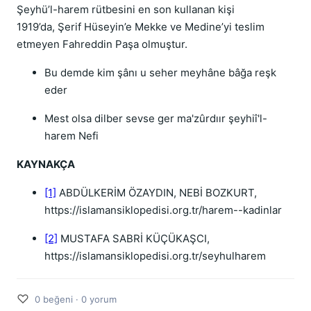
Şeyhü’l-harem rütbesini en son kullanan kişi
1919’da, Şerif Hüseyin’e Mekke ve Medine’yi teslim
etmeyen Fahreddin Paşa olmuştur.
Bu demde kim şânı u seher meyhâne bâğa reşk
eder
Mest olsa dilber sevse ger ma'zûrdıır şeyhiî'l-
harem Nefi
KAYNAKÇA
[1]
ABDÜLKERİM ÖZAYDIN, NEBİ BOZKURT,
https://islamansiklopedisi.org.tr/harem--kadinlar
[2]
MUSTAFA SABRİ KÜÇÜKAŞCI,
https://islamansiklopedisi.org.tr/seyhulharem
♡
0 beğeni · 0 yorum