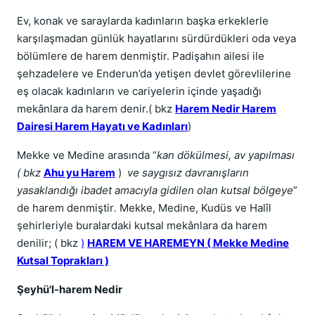
Ev, konak ve saraylarda kadınların başka erkeklerle
karşılaşmadan günlük hayatlarını sürdürdükleri oda veya
bölümlere de harem denmiştir. Padişahın ailesi ile
şehzadelere ve Enderun’da yetişen devlet görevlilerine
eş olacak kadınların ve cariyelerin içinde yaşadığı
mekânlara da harem denir.( bkz
Harem Nedir Harem
Dairesi Harem Hayatı ve Kadınları
)
Mekke ve Medine arasında “
kan dökülmesi, av yapılması
( bkz
Ahu yu Harem
)
ve saygısız davranışların
yasaklandığı ibadet amacıyla gidilen olan kutsal bölgeye
”
de harem denmiştir
.
Mekke, Medine, Kudüs ve Halîl
şehirleriyle buralardaki kutsal mekânlara da harem
denilir; ( bkz
)
HAREM VE HAREMEYN ( Mekke Medine
Kutsal Toprakları )
Şeyhü'l-harem Nedir