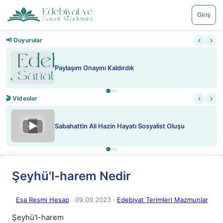
Giriş
‹
›
📢 Duyurular
Paylaşım Onayını Kaldırdık
‹
›
🎬 Videolar
▶
Sabahattin Ali Hazin Hayatı Sosyalist Oluşu
Şeyhü'l-harem Nedir
Esa Resmi Hesap
· 09.09.2023
·
Edebiyat Terimleri Mazmunlar
Şeyhü'l-harem