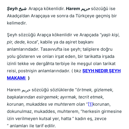
Şeyh شيخ
Arapça kökenlidir.
Harem حريم
sözcüğü ise
Akadça’dan Arapçaya ve sonra da Türkçeye geçmiş bir
kelimedir.
Şeyh sözcüğü Arapça kökenlidir ve Arapçada
“yaşlı kişi,
pir, dede, koca
”, kabile ya da aşiret başkanı
anlamlarındadır. Tasavvufta ise şeyh; taliplere doğru
yolu gösteren ve onları irşat eden, bir tarikatta irşada
izinli tekke ve dergâhta terbiye ile meşgul olan tarikat
reisi, postnişin anlamlarındadır. ( bkz
ŞEYH NEDIR ŞEYH
MAKAMI
)
Harem حريم sözcüğü sözlüklerde “
örtmek, gizlemek,
başkalarından esirgemek; ayırmak, tecrit etmek,
korunan, mukaddes ve muhterem olan
“
[1]
korunan,
dokunulmaz, mukaddes, muhterem, “herkesin girmesine
izin verilmeyen kutsal yer, hatta “ kadın eş, zevce
“ anlamları ile tarif edilir.