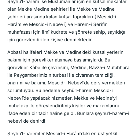
Şeyhü'l-harem ise Müslümanlar için en kutsal mekânlar
olan Mekke Medine şehirleri ile Mekke ve Medine
şehirleri arasında kalan kutsal toprakları ( Mescid-i
Harâm ve Mescid-i Nebevî) ve Harem-i Şerifin
muhafazası için ilmî kudrete ve şöhrete sahip, sayıldığı
için görevlendirilen kişiye denmektedir.
Abbasi halifeleri Mekke ve Medine’deki kutsal yerlerin
bakımı için görevliker atamaya başlamışlardı. Bu
görevliler Kâbe ile çevresini, Medine, Ravza-i Mutahhara
ile Peygamberimizin türbesi ile civarının temizliği,
onarımı ve bakımı, Mescid-i Nebevî’de ders vermekten
sorumluydu. Bu nedenle şeyhü'l-harem Mescid-i
Nebevî’de yapılacak hizmetler, Mekke ve Medine’yi
muhafaza ile görevlendirilmiş kişiler ve makamlarını
ifade eden bir tabir haline geldi. Bunlara şeyhü’l-harem-i
nebevi de denirdi
Şeyhü'l-haremler Mescid-i Harâm’daki en üst yetkili