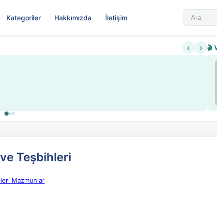
Kategoriler
Hakkımızda
İletişim
‹
›
🎬 
Sabahattin Ali Hazin Hayatı
▶
 sistemi getirildi
Sosyalist Oluşu
 ve Teşbihleri
mleri Mazmunlar