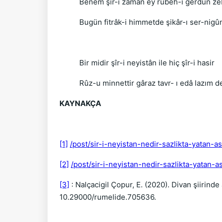
Benem şîr-i zamân ey rûbeh-i gerdûn 
Bugün fitrâk-i himmetde şikâr-ı ser-ni
Bir midir şîr-i neyistân ile hiç şîr-i hasir
Rûz-u minnettir gâraz tavr- ı edâ lazım 
KAYNAKÇA
[1]
/post/sir-i-neyistan-nedir-sazlikta-yatan-
[2]
/post/sir-i-neyistan-nedir-sazlikta-yatan-
[3]
: Nalçacigil Çopur, E. (2020). Divan şiirind
10.29000/rumelide.705636.