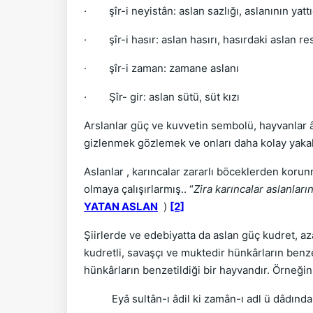
· şîr-i neyistân: aslan sazlığı, aslanının yattı
· şîr-i hasır: aslan hasırı, hasırdaki aslan re
· şîr-i zaman: zamane aslanı
· Şîr- gir: aslan sütü, süt kızı
Arslanlar güç ve kuvvetin sembolü, hayvanlar âl
gizlenmek gözlemek ve onları daha kolay yakala
Aslanlar , karıncalar zararlı böceklerden korunm
olmaya çalışırlarmış.. “
Zira karıncalar aslanları
YATAN ASLAN
)
[2]
Şiirlerde ve edebiyatta da aslan güç kudret, aza
kudretli, savaşçı ve muktedir hünkârların benz
hünkârların benzetildiği bir hayvandır. Örneğin 
Eyâ sultân-ı âdil ki zamân-ı adl ü dâdında