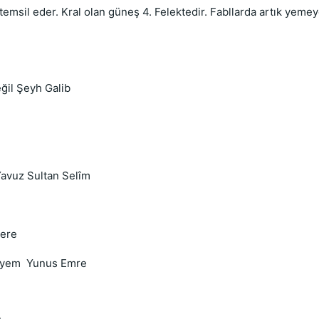
temsil eder. Kral olan güneş 4. Felektedir. Fabllarda artık yemey
eğil Şeyh Galib
Yavuz Sultan Selîm
lere
yleyem Yunus Emre