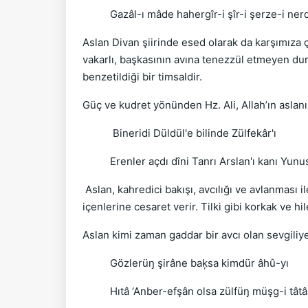
Gazâl-ı mâde hahergîr-i şîr-i şerze-i nerd
Aslan Divan şiirinde esed olarak da karşımıza çı
vakarlı, başkasının avına tenezzül etmeyen duruşu
benzetildiği bir timsaldir.
Güç ve kudret yönünden Hz. Ali, Allah’ın aslanı 
Bineridi Düldül'e bilinde Zülfekâr'ı
Erenler açdı dîni Tanrı Arslan'ı kanı Yun
Aslan, kahredici bakışı, avcılığı ve avlanması 
içenlerine cesaret verir. Tilki gibi korkak ve hi
Aslan kimi zaman gaddar bir avcı olan sevgiliye
Gözlerüŋ şirâne baķsa kimdür âhû-yı
Hıtâ ‘Anber-efşân olsa zülfüŋ müşg-i tâtâ