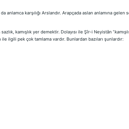
lan neyistân نیستان ise Farsça sazlık, kamışlık yer demektir. Dolayısı ile Şîr-i Neyistân “
kamışlı
ile ilgili pek çok tamlama vardır. Bunlardan bazıları şunlardır: