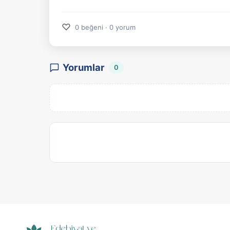
♡
0 beğeni · 0 yorum
Yorumlar
0