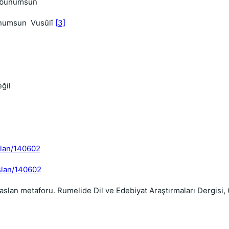
zebunumsun
gûnumsun Vusûlî
[3]
değil
aslan/140602
aslan/140602
e aslan metaforu. Rumelide Dil ve Edebiyat Araştırmaları Dergisi,