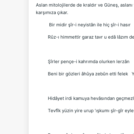
Aslan mitolojilerde de kraldır ve Güneş, aslanı 
karşımıza çıkar.
Bir midir şîr-i neyistân ile hiç şîr-i hasır
Rûz-ı himmettir garaz tavr u edâ lâzım d
Şîrler pençe-i kahrımda olurken lerzân
Beni bir gözleri âhûya zebûn etti felek 
Hidâyet irdi kamuya hevâsından geçmez
Tevfîk yüzin yire urup ‘ışkumı şîr-gîr e