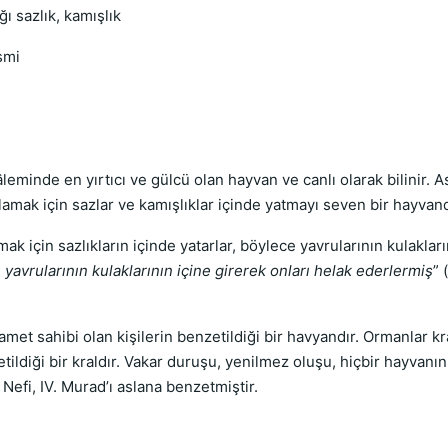
ğı sazlık, kamışlık
smi
eminde en yırtıcı ve gülcü olan hayvan ve canlı olarak bilinir. A
mak için sazlar ve kamışlıklar içinde yatmayı seven bir hayvand
ak için sazlıkların içinde yatarlar, böylece yavrularının kulakla
n yavrularının kulaklarının içine girerek onları helak ederlermiş
” 
met sahibi olan kişilerin benzetildiği bir havyandır. Ormanlar kra
etildiği bir kraldır. Vakar duruşu, yenilmez oluşu, hiçbir hayvan
Nefi, IV. Murad’ı aslana benzetmiştir.