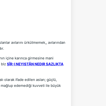
slanlar avlarını ürkütmemek,, avlarından
ır.
rının içine karınca girmesine mani
( blz
ŞÎR-I NEYISTÂN NEDIR SAZLIKTA
lı olarak ifade edilen aslan; güçlü,
ın mağlup edemediği kuvveti ile büyük