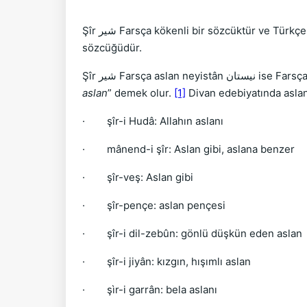
Şîr شير Farsça kökenli bir sözcüktür ve Türkçe da anlamca karşılığı Arslandır. Arapçada aslan anlamına gelen sözcüklerden birisi de esed
sözcüğüdür.
Şîr شير Farsça as
aslan
” demek olur.
[1]
Divan edebiyatında aslan 
· şîr-i Hudâ: Allahın aslanı
· mânend-i şîr: Aslan gibi, aslana benzer
· şîr-veş: Aslan gibi
· şîr-pençe: aslan pençesi
· şîr-i dil-zebûn: gönlü düşkün eden aslan
· şîr-i jiyân: kızgın, hışımlı aslan
· şìr-i garrân: bela aslanı