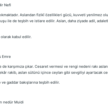
ir Nefi
kmaktadır. Aslandan fizikî özellikleri gücü, kuvveti yenilmez oluş
 ile de teşbih ve istiare edilir. Aslan, daha ziyade adil, adaletli
olarak kabul edilir.
us Emre
ile de karşımıza çıkar. Cesaret vermesi ve rengi nedeni rakı aslan
lekâr rakib, aslan sütünü içince ceylan gibi sevgiliyi ayartacak ce
 ve gaddar bakışlarına teşbih edilir.
rı nedür Muidi