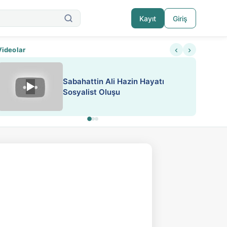
Kayıt
Giriş
‹
›
Videolar
ATEŞ YAKMAK KONU ÖZET J.
▶
ESA 'da Sen de Paylaş
LONDON